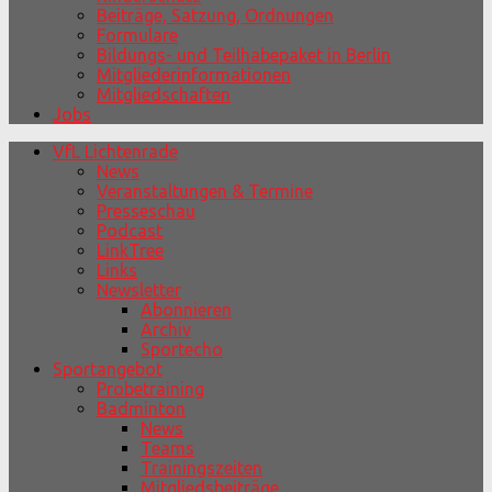
Beiträge, Satzung, Ordnungen
Formulare
Bildungs- und Teilhabepaket in Berlin
Mitgliederinformationen
Mitgliedschaften
Jobs
VfL Lichtenrade
News
Veranstaltungen & Termine
Presseschau
Podcast
LinkTree
Links
Newsletter
Abonnieren
Archiv
Sportecho
Sportangebot
Probetraining
Badminton
News
Teams
Trainingszeiten
Mitgliedsbeiträge