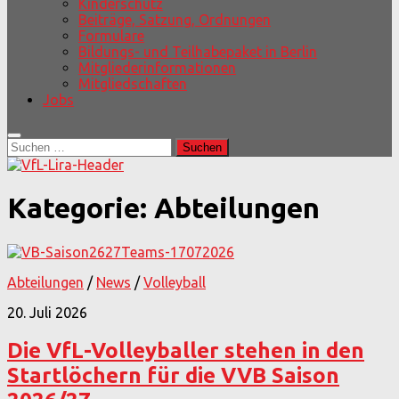
Kinderschutz
Beiträge, Satzung, Ordnungen
Formulare
Bildungs- und Teilhabepaket in Berlin
Mitgliederinformationen
Mitgliedschaften
Jobs
Suchen
nach:
Kategorie:
Abteilungen
Abteilungen
/
News
/
Volleyball
20. Juli 2026
Die VfL-Volleyballer stehen in den
Startlöchern für die VVB Saison