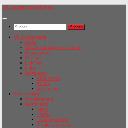
Unter
VfL Lichtenrade 1894 e.V.
dem
Inhalt
Suchen
nach:
VfL Lichtenrade
News
Veranstaltungen & Termine
Presseschau
Podcast
LinkTree
Links
Newsletter
Abonnieren
Archiv
Sportecho
Sportangebot
Probetraining
Badminton
News
Teams
Trainingszeiten
Mitgliedsbeiträge