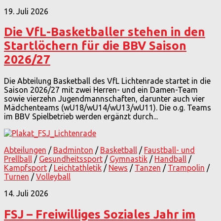
19. Juli 2026
Die VfL-Basketballer stehen in den
Startlöchern für die BBV Saison
2026/27
Die Abteilung Basketball des VfL Lichtenrade startet in die
Saison 2026/27 mit zwei Herren- und ein Damen-Team
sowie vierzehn Jugendmannschaften, darunter auch vier
Mädchenteams (wU18/wU14/wU13/wU11). Die o.g. Teams
im BBV Spielbetrieb werden ergänzt durch...
Abteilungen
/
Badminton
/
Basketball
/
Faustball- und
Prellball
/
Gesundheitssport
/
Gymnastik
/
Handball
/
Kampfsport
/
Leichtathletik
/
News
/
Tanzen
/
Trampolin
/
Turnen
/
Volleyball
14. Juli 2026
FSJ – Freiwilliges Soziales Jahr im