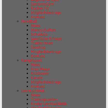
SeniorenGym
Rücken Fit
Mitgliedsbeiträge
Kontakt
Handball
News
Mannschaften
SchulAGs
Sportliche Erfolge
TrainerInnen
Fanshop
Mitgliedsbeiträge
Kontakt
Kampfsport
News
Krav Maga
Kickboxen
Karate
Mitgliedsbeiträge
Kontakt
Leichtathletik
News
Trainingszeiten
Kinder-Leichtathletik