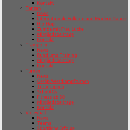
Kontakt
Tanzen
News
Internationale Folklore und Modern Dance
Hip-Hop
Zumba mit Frau Lücke
Mitgliedsbeiträge
Kontakt
Trampolin
News
Rund ums Training
Mitgliedsbeiträge
Kontakt
Turnen
News
Gerät-/Wettkampfturnen
Turngruppen
SchulAGs
Fitness ab 50
Mitgliedsbeiträge
Kontakt
Volleyball
News
Teams
Sportliche Erfolge