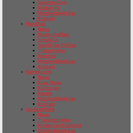
SeniorenGym
Rücken Fit
Mitgliedsbeiträge
Kontakt
Handball
News
Mannschaften
SchulAGs
Sportliche Erfolge
TrainerInnen
Fanshop
Mitgliedsbeiträge
Kontakt
Kampfsport
News
Krav Maga
Kickboxen
Karate
Mitgliedsbeiträge
Kontakt
Leichtathletik
News
Trainingszeiten
Kinder-Leichtathletik
Mitgliedsbeiträge