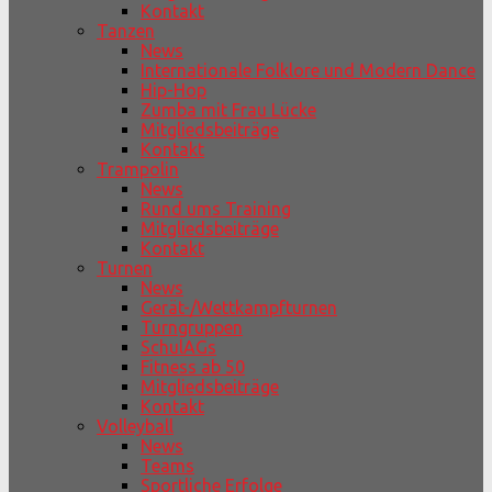
Kontakt
Tanzen
News
Internationale Folklore und Modern Dance
Hip-Hop
Zumba mit Frau Lücke
Mitgliedsbeiträge
Kontakt
Trampolin
News
Rund ums Training
Mitgliedsbeiträge
Kontakt
Turnen
News
Gerät-/Wettkampfturnen
Turngruppen
SchulAGs
Fitness ab 50
Mitgliedsbeiträge
Kontakt
Volleyball
News
Teams
Sportliche Erfolge