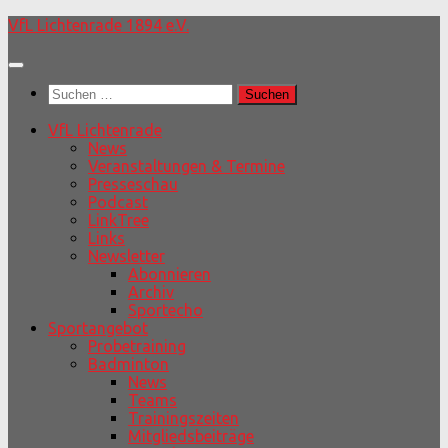
Unter
VfL Lichtenrade 1894 e.V.
dem
Inhalt
Suchen
nach:
VfL Lichtenrade
News
Veranstaltungen & Termine
Presseschau
Podcast
LinkTree
Links
Newsletter
Abonnieren
Archiv
Sportecho
Sportangebot
Probetraining
Badminton
News
Teams
Trainingszeiten
Mitgliedsbeiträge