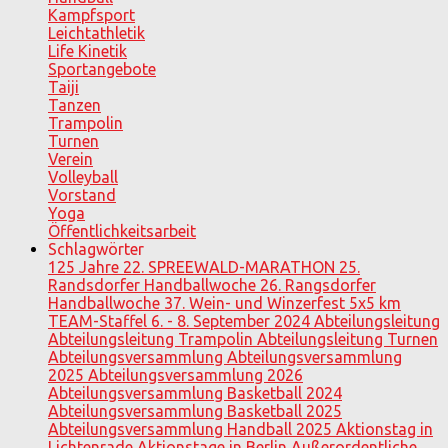
Kampfsport
Leichtathletik
Life Kinetik
Sportangebote
Taiji
Tanzen
Trampolin
Turnen
Verein
Volleyball
Vorstand
Yoga
Öffentlichkeitsarbeit
Schlagwörter
125 Jahre
22. SPREEWALD-MARATHON
25.
Randsdorfer Handballwoche
26. Rangsdorfer
Handballwoche
37. Wein- und Winzerfest
5x5 km
TEAM-Staffel
6. - 8. September 2024
Abteilungsleitung
Abteilungsleitung Trampolin
Abteilungsleitung Turnen
Abteilungsversammlung
Abteilungsversammlung
2025
Abteilungsversammlung 2026
Abteilungsversammlung Basketball 2024
Abteilungsversammlung Basketball 2025
Abteilungsversammlung Handball 2025
Aktionstag in
Lichtenrade
Aktionstage in Berlin
Außerordentliche