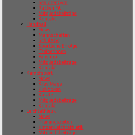
SeniorenGym
Rücken Fit
Mitgliedsbeiträge
Kontakt
Handball
News
Mannschaften
SchulAGs
Sportliche Erfolge
TrainerInnen
Fanshop
Mitgliedsbeiträge
Kontakt
Kampfsport
News
Krav Maga
Kickboxen
Karate
Mitgliedsbeiträge
Kontakt
Leichtathletik
News
Trainingszeiten
Kinder-Leichtathletik
Mitgliedsbeiträge