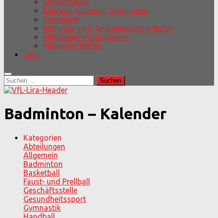
Kinderschutz
Beiträge, Satzung, Ordnungen
Formulare
Bildungs- und Teilhabepaket in Berlin
Mitgliederinformationen
Mitgliedschaften
Jobs
Suchen
nach:
Badminton – Kalender
Kategorien
Abteilungen
Allgemein
Badminton
Basketball
Faust- und Prellball
Geschäftsstelle
Gesundheitssport
Gymnastik
Handball