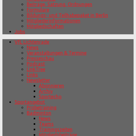
Beiträge, Satzung, Ordnungen
Formulare
Bildungs- und Teilhabepaket in Berlin
Mitgliederinformationen
Mitgliedschaften
Jobs
VfL Lichtenrade
News
Veranstaltungen & Termine
Presseschau
Podcast
LinkTree
Links
Newsletter
Abonnieren
Archiv
Sportecho
Sportangebot
Probetraining
Badminton
News
Teams
Trainingszeiten
Mitgliedsbeiträge