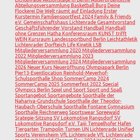
Abteilungsversammlung
Basketball
Burg
Deine
Flockerei
Die Welt räumt auf
Einladung
Erster
Kurstermin
Familiensportfest 2024
Family & Friends
e.V.
Gemeinschaftshaus Lichtenrade
Gesamtvorstand
Geschäftsführender Vorstand
Handball
Handball
ohne Grenzen
Hatha
Konferensraum
KUNST trifft
WEIN
Kursraum
Landessportbund Berlin
Leichtathletik
Lichtenrader Dorfteich
Life Kinetik
LSB
Mitgliederversammlung 2020
Mitgliederversammlung
2022
Mitgliederversammlung 2023
Mitgliederversammlung 2024
Mitgliederversammlung
2026
Neuer Kurs
Neueröffnung
Olympiapark Berlin
Pier13-Eventlocation
Reinhold-Meyerhof-
Schulsporthalle
Shop
SommerCamp 2024
SommerCamp 2025
Sommerfest 2022
Special
Olympics Berlin
Spiel und Sport
Sport und Spaß
Sportangebot
Sportangebote
Sporthalle der
Nahariya-Grundschule
Sporthalle der Theodor-
Haubach-Oberschule
Sporthalle Fontane Gymnasium
Sporthalle Reichnerweg
Sportswear
Spreewald
Srategie-Sitzung
SV Lokomotive Rangsdorf
SV
Lokomotive Rangsdorf e.V.
Taiji
Tempelhofer Hafen
Tiergarten
Trampolin
Turnen
UN Lichtenrade
Unified
Sports
Vereinsheim
VfL Lichtenrade
VfL Lichtenrade