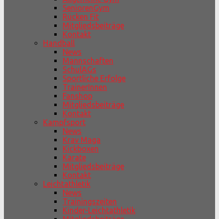
SeniorenGym
Rücken Fit
Mitgliedsbeiträge
Kontakt
Handball
News
Mannschaften
SchulAGs
Sportliche Erfolge
TrainerInnen
Fanshop
Mitgliedsbeiträge
Kontakt
Kampfsport
News
Krav Maga
Kickboxen
Karate
Mitgliedsbeiträge
Kontakt
Leichtathletik
News
Trainingszeiten
Kinder-Leichtathletik