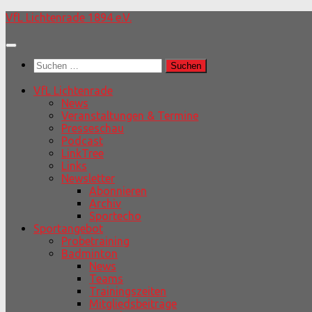
Unter
VfL Lichtenrade 1894 e.V.
dem
Inhalt
Suchen
nach:
VfL Lichtenrade
News
Veranstaltungen & Termine
Presseschau
Podcast
LinkTree
Links
Newsletter
Abonnieren
Archiv
Sportecho
Sportangebot
Probetraining
Badminton
News
Teams
Trainingszeiten
Mitgliedsbeiträge