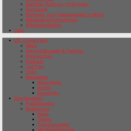
Beiträge, Satzung, Ordnungen
Formulare
Bildungs- und Teilhabepaket in Berlin
Mitgliederinformationen
Mitgliedschaften
Jobs
VfL Lichtenrade
News
Veranstaltungen & Termine
Presseschau
Podcast
LinkTree
Links
Newsletter
Abonnieren
Archiv
Sportecho
Sportangebot
Probetraining
Badminton
News
Teams
Trainingszeiten
Mitgliedsbeiträge