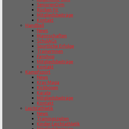
SeniorenGym
Rücken Fit
Mitgliedsbeiträge
Kontakt
Handball
News
Mannschaften
SchulAGs
Sportliche Erfolge
TrainerInnen
Fanshop
Mitgliedsbeiträge
Kontakt
Kampfsport
News
Krav Maga
Kickboxen
Karate
Mitgliedsbeiträge
Kontakt
Leichtathletik
News
Trainingszeiten
Kinder-Leichtathletik