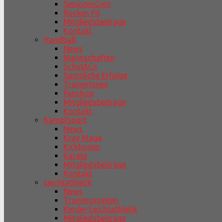
SeniorenGym
Rücken Fit
Mitgliedsbeiträge
Kontakt
Handball
News
Mannschaften
SchulAGs
Sportliche Erfolge
TrainerInnen
Fanshop
Mitgliedsbeiträge
Kontakt
Kampfsport
News
Krav Maga
Kickboxen
Karate
Mitgliedsbeiträge
Kontakt
Leichtathletik
News
Trainingszeiten
Kinder-Leichtathletik
Mitgliedsbeiträge