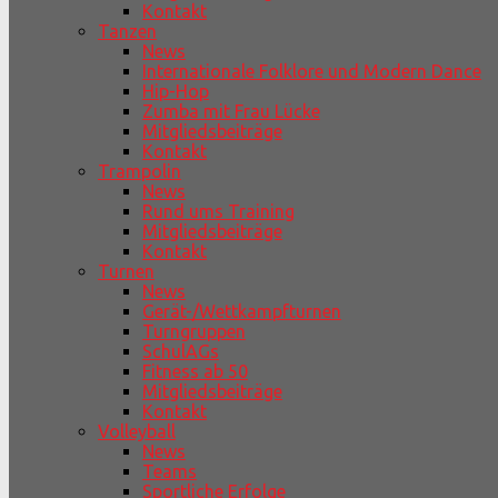
Kontakt
Tanzen
News
Internationale Folklore und Modern Dance
Hip-Hop
Zumba mit Frau Lücke
Mitgliedsbeiträge
Kontakt
Trampolin
News
Rund ums Training
Mitgliedsbeiträge
Kontakt
Turnen
News
Gerät-/Wettkampfturnen
Turngruppen
SchulAGs
Fitness ab 50
Mitgliedsbeiträge
Kontakt
Volleyball
News
Teams
Sportliche Erfolge