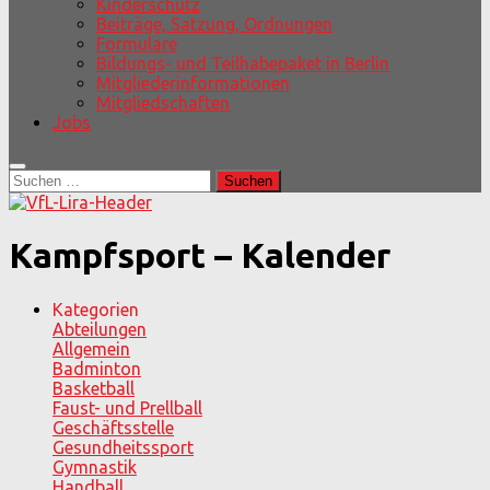
Kinderschutz
Beiträge, Satzung, Ordnungen
Formulare
Bildungs- und Teilhabepaket in Berlin
Mitgliederinformationen
Mitgliedschaften
Jobs
Suchen
nach:
Kampfsport – Kalender
Kategorien
Abteilungen
Allgemein
Badminton
Basketball
Faust- und Prellball
Geschäftsstelle
Gesundheitssport
Gymnastik
Handball