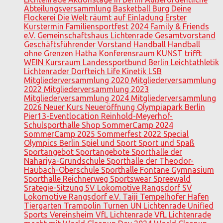
Abteilungsversammlung
Basketball
Burg
Deine
Flockerei
Die Welt räumt auf
Einladung
Erster
Kurstermin
Familiensportfest 2024
Family & Friends
e.V.
Gemeinschaftshaus Lichtenrade
Gesamtvorstand
Geschäftsführender Vorstand
Handball
Handball
ohne Grenzen
Hatha
Konferensraum
KUNST trifft
WEIN
Kursraum
Landessportbund Berlin
Leichtathletik
Lichtenrader Dorfteich
Life Kinetik
LSB
Mitgliederversammlung 2020
Mitgliederversammlung
2022
Mitgliederversammlung 2023
Mitgliederversammlung 2024
Mitgliederversammlung
2026
Neuer Kurs
Neueröffnung
Olympiapark Berlin
Pier13-Eventlocation
Reinhold-Meyerhof-
Schulsporthalle
Shop
SommerCamp 2024
SommerCamp 2025
Sommerfest 2022
Special
Olympics Berlin
Spiel und Sport
Sport und Spaß
Sportangebot
Sportangebote
Sporthalle der
Nahariya-Grundschule
Sporthalle der Theodor-
Haubach-Oberschule
Sporthalle Fontane Gymnasium
Sporthalle Reichnerweg
Sportswear
Spreewald
Srategie-Sitzung
SV Lokomotive Rangsdorf
SV
Lokomotive Rangsdorf e.V.
Taiji
Tempelhofer Hafen
Tiergarten
Trampolin
Turnen
UN Lichtenrade
Unified
Sports
Vereinsheim
VfL Lichtenrade
VfL Lichtenrade