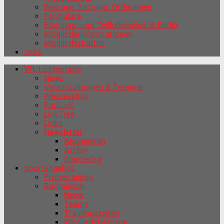
Beiträge, Satzung, Ordnungen
Formulare
Bildungs- und Teilhabepaket in Berlin
Mitgliederinformationen
Mitgliedschaften
Jobs
VfL Lichtenrade
News
Veranstaltungen & Termine
Presseschau
Podcast
LinkTree
Links
Newsletter
Abonnieren
Archiv
Sportecho
Sportangebot
Probetraining
Badminton
News
Teams
Trainingszeiten
Mitgliedsbeiträge