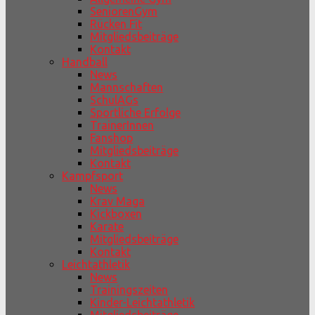
SeniorenGym
Rücken Fit
Mitgliedsbeiträge
Kontakt
Handball
News
Mannschaften
SchulAGs
Sportliche Erfolge
TrainerInnen
Fanshop
Mitgliedsbeiträge
Kontakt
Kampfsport
News
Krav Maga
Kickboxen
Karate
Mitgliedsbeiträge
Kontakt
Leichtathletik
News
Trainingszeiten
Kinder-Leichtathletik