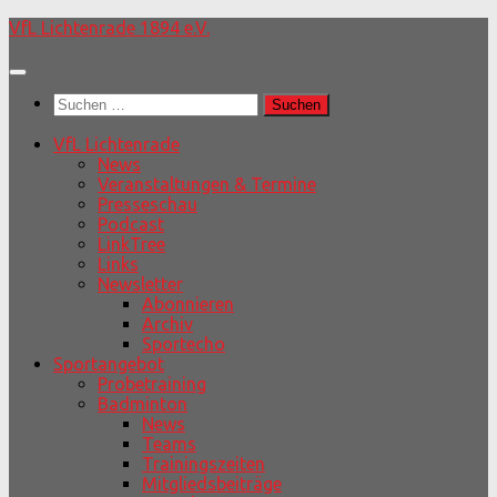
Unter
VfL Lichtenrade 1894 e.V.
dem
Inhalt
Suchen
nach:
VfL Lichtenrade
News
Veranstaltungen & Termine
Presseschau
Podcast
LinkTree
Links
Newsletter
Abonnieren
Archiv
Sportecho
Sportangebot
Probetraining
Badminton
News
Teams
Trainingszeiten
Mitgliedsbeiträge