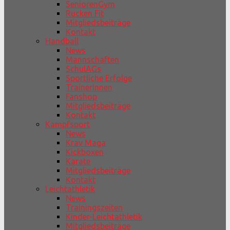
SeniorenGym
Rücken Fit
Mitgliedsbeiträge
Kontakt
Handball
News
Mannschaften
SchulAGs
Sportliche Erfolge
TrainerInnen
Fanshop
Mitgliedsbeiträge
Kontakt
Kampfsport
News
Krav Maga
Kickboxen
Karate
Mitgliedsbeiträge
Kontakt
Leichtathletik
News
Trainingszeiten
Kinder-Leichtathletik
Mitgliedsbeiträge