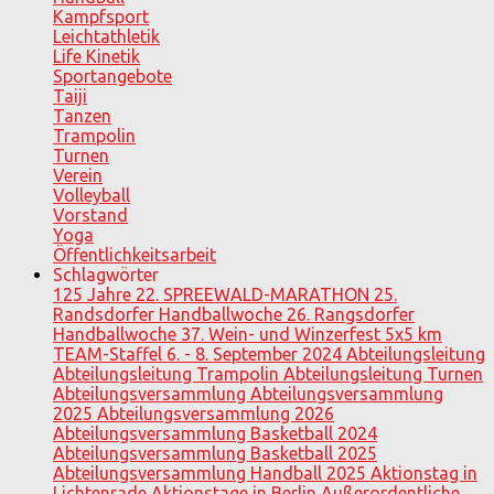
Kampfsport
Leichtathletik
Life Kinetik
Sportangebote
Taiji
Tanzen
Trampolin
Turnen
Verein
Volleyball
Vorstand
Yoga
Öffentlichkeitsarbeit
Schlagwörter
125 Jahre
22. SPREEWALD-MARATHON
25.
Randsdorfer Handballwoche
26. Rangsdorfer
Handballwoche
37. Wein- und Winzerfest
5x5 km
TEAM-Staffel
6. - 8. September 2024
Abteilungsleitung
Abteilungsleitung Trampolin
Abteilungsleitung Turnen
Abteilungsversammlung
Abteilungsversammlung
2025
Abteilungsversammlung 2026
Abteilungsversammlung Basketball 2024
Abteilungsversammlung Basketball 2025
Abteilungsversammlung Handball 2025
Aktionstag in
Lichtenrade
Aktionstage in Berlin
Außerordentliche