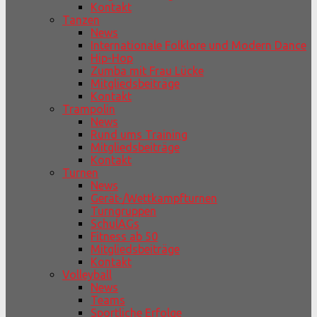
Kontakt
Tanzen
News
Internationale Folklore und Modern Dance
Hip-Hop
Zumba mit Frau Lücke
Mitgliedsbeiträge
Kontakt
Trampolin
News
Rund ums Training
Mitgliedsbeiträge
Kontakt
Turnen
News
Gerät-/Wettkampfturnen
Turngruppen
SchulAGs
Fitness ab 50
Mitgliedsbeiträge
Kontakt
Volleyball
News
Teams
Sportliche Erfolge