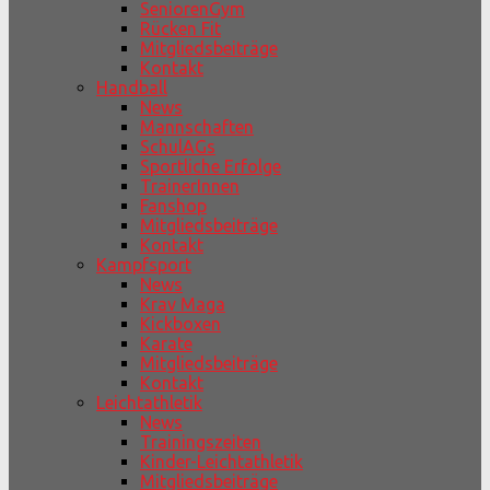
SeniorenGym
Rücken Fit
Mitgliedsbeiträge
Kontakt
Handball
News
Mannschaften
SchulAGs
Sportliche Erfolge
TrainerInnen
Fanshop
Mitgliedsbeiträge
Kontakt
Kampfsport
News
Krav Maga
Kickboxen
Karate
Mitgliedsbeiträge
Kontakt
Leichtathletik
News
Trainingszeiten
Kinder-Leichtathletik
Mitgliedsbeiträge