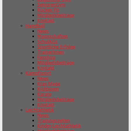
SeniorenGym
Rücken Fit
Mitgliedsbeiträge
Kontakt
Handball
News
Mannschaften
SchulAGs
Sportliche Erfolge
TrainerInnen
Fanshop
Mitgliedsbeiträge
Kontakt
Kampfsport
News
Krav Maga
Kickboxen
Karate
Mitgliedsbeiträge
Kontakt
Leichtathletik
News
Trainingszeiten
Kinder-Leichtathletik