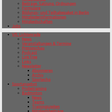
Beiträge, Satzung, Ordnungen
Formulare
Bildungs- und Teilhabepaket in Berlin
Mitgliederinformationen
Mitgliedschaften
Jobs
VfL Lichtenrade
News
Veranstaltungen & Termine
Presseschau
Podcast
LinkTree
Links
Newsletter
Abonnieren
Archiv
Sportecho
Sportangebot
Probetraining
Badminton
News
Teams
Trainingszeiten
Mitgliedsbeiträge