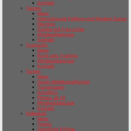
Kontakt
Tanzen
News
Internationale Folklore und Modern Dance
Hip-Hop
Zumba mit Frau Lücke
Mitgliedsbeiträge
Kontakt
Trampolin
News
Rund ums Training
Mitgliedsbeiträge
Kontakt
Turnen
News
Gerät-/Wettkampfturnen
Turngruppen
SchulAGs
Fitness ab 50
Mitgliedsbeiträge
Kontakt
Volleyball
News
Teams
Sportliche Erfolge