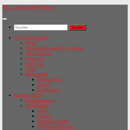
Unter
VfL Lichtenrade 1894 e.V.
dem
Inhalt
Suchen
nach:
VfL Lichtenrade
News
Veranstaltungen & Termine
Presseschau
Podcast
LinkTree
Links
Newsletter
Abonnieren
Archiv
Sportecho
Sportangebot
Probetraining
Badminton
News
Teams
Trainingszeiten
Mitgliedsbeiträge