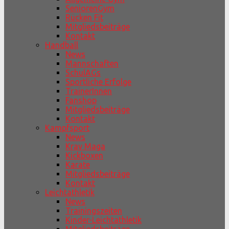
SeniorenGym
Rücken Fit
Mitgliedsbeiträge
Kontakt
Handball
News
Mannschaften
SchulAGs
Sportliche Erfolge
TrainerInnen
Fanshop
Mitgliedsbeiträge
Kontakt
Kampfsport
News
Krav Maga
Kickboxen
Karate
Mitgliedsbeiträge
Kontakt
Leichtathletik
News
Trainingszeiten
Kinder-Leichtathletik