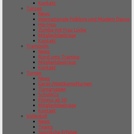
Kontakt
Tanzen
News
Internationale Folklore und Modern Dance
Hip-Hop
Zumba mit Frau Lücke
Mitgliedsbeiträge
Kontakt
Trampolin
News
Rund ums Training
Mitgliedsbeiträge
Kontakt
Turnen
News
Gerät-/Wettkampfturnen
Turngruppen
SchulAGs
Fitness ab 50
Mitgliedsbeiträge
Kontakt
Volleyball
News
Teams
Sportliche Erfolge