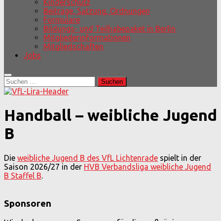
Kinderschutz
Beiträge, Satzung, Ordnungen
Formulare
Bildungs- und Teilhabepaket in Berlin
Mitgliederinformationen
Mitgliedschaften
Jobs
Suchen
nach:
Handball – weibliche Jugend
B
Die
weibliche Jugend B des VfL Lichtenrade
spielt in der
Saison 2026/27 in der
HVB Verbandsliga weibliche Jugend
B Staffel B
.
Sponsoren