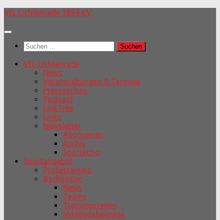
Unter
VfL Lichtenrade 1894 e.V.
dem
Inhalt
Suchen
nach:
VfL Lichtenrade
News
Veranstaltungen & Termine
Presseschau
Podcast
LinkTree
Links
Newsletter
Abonnieren
Archiv
Sportecho
Sportangebot
Probetraining
Badminton
News
Teams
Trainingszeiten
Mitgliedsbeiträge