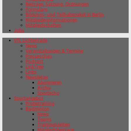
Beiträge, Satzung, Ordnungen
Formulare
Bildungs- und Teilhabepaket in Berlin
Mitgliederinformationen
Mitgliedschaften
Jobs
VfL Lichtenrade
News
Veranstaltungen & Termine
Presseschau
Podcast
LinkTree
Links
Newsletter
Abonnieren
Archiv
Sportecho
Sportangebot
Probetraining
Badminton
News
Teams
Trainingszeiten
Mitgliedsbeiträge