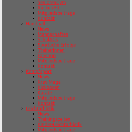
SeniorenGym
Rücken Fit
Mitgliedsbeiträge
Kontakt
Handball
News
Mannschaften
SchulAGs
Sportliche Erfolge
TrainerInnen
Fanshop
Mitgliedsbeiträge
Kontakt
Kampfsport
News
Krav Maga
Kickboxen
Karate
Mitgliedsbeiträge
Kontakt
Leichtathletik
News
Trainingszeiten
Kinder-Leichtathletik
Mitgliedsbeiträge