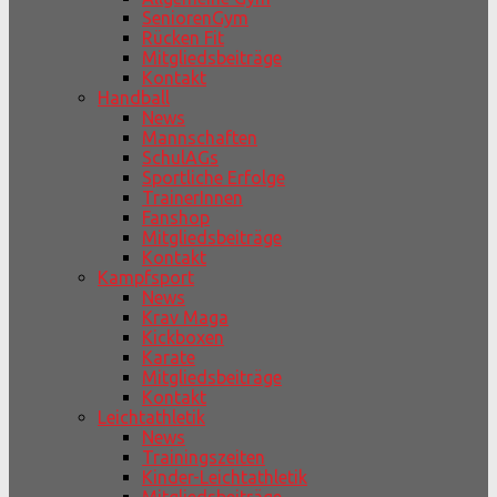
SeniorenGym
Rücken Fit
Mitgliedsbeiträge
Kontakt
Handball
News
Mannschaften
SchulAGs
Sportliche Erfolge
TrainerInnen
Fanshop
Mitgliedsbeiträge
Kontakt
Kampfsport
News
Krav Maga
Kickboxen
Karate
Mitgliedsbeiträge
Kontakt
Leichtathletik
News
Trainingszeiten
Kinder-Leichtathletik