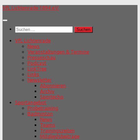
Unter
VfL Lichtenrade 1894 e.V.
dem
Inhalt
Suchen
nach:
VfL Lichtenrade
News
Veranstaltungen & Termine
Presseschau
Podcast
LinkTree
Links
Newsletter
Abonnieren
Archiv
Sportecho
Sportangebot
Probetraining
Badminton
News
Teams
Trainingszeiten
Mitgliedsbeiträge