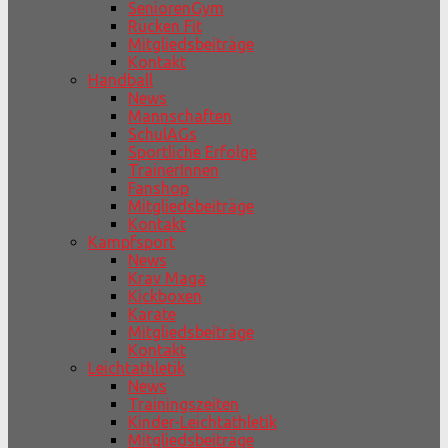
SeniorenGym
Rücken Fit
Mitgliedsbeiträge
Kontakt
Handball
News
Mannschaften
SchulAGs
Sportliche Erfolge
TrainerInnen
Fanshop
Mitgliedsbeiträge
Kontakt
Kampfsport
News
Krav Maga
Kickboxen
Karate
Mitgliedsbeiträge
Kontakt
Leichtathletik
News
Trainingszeiten
Kinder-Leichtathletik
Mitgliedsbeiträge