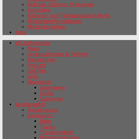
Beiträge, Satzung, Ordnungen
Formulare
Bildungs- und Teilhabepaket in Berlin
Mitgliederinformationen
Mitgliedschaften
Jobs
VfL Lichtenrade
News
Veranstaltungen & Termine
Presseschau
Podcast
LinkTree
Links
Newsletter
Abonnieren
Archiv
Sportecho
Sportangebot
Probetraining
Badminton
News
Teams
Trainingszeiten
Mitgliedsbeiträge