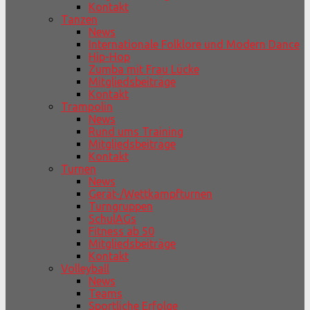
Kontakt
Tanzen
News
Internationale Folklore und Modern Dance
Hip-Hop
Zumba mit Frau Lücke
Mitgliedsbeiträge
Kontakt
Trampolin
News
Rund ums Training
Mitgliedsbeiträge
Kontakt
Turnen
News
Gerät-/Wettkampfturnen
Turngruppen
SchulAGs
Fitness ab 50
Mitgliedsbeiträge
Kontakt
Volleyball
News
Teams
Sportliche Erfolge