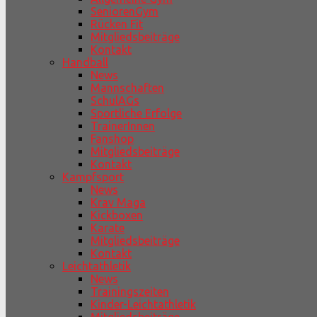
SeniorenGym
Rücken Fit
Mitgliedsbeiträge
Kontakt
Handball
News
Mannschaften
SchulAGs
Sportliche Erfolge
TrainerInnen
Fanshop
Mitgliedsbeiträge
Kontakt
Kampfsport
News
Krav Maga
Kickboxen
Karate
Mitgliedsbeiträge
Kontakt
Leichtathletik
News
Trainingszeiten
Kinder-Leichtathletik