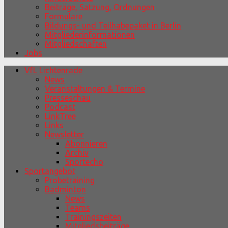
Beiträge, Satzung, Ordnungen
Formulare
Bildungs- und Teilhabepaket in Berlin
Mitgliederinformationen
Mitgliedschaften
Jobs
VfL Lichtenrade
News
Veranstaltungen & Termine
Presseschau
Podcast
LinkTree
Links
Newsletter
Abonnieren
Archiv
Sportecho
Sportangebot
Probetraining
Badminton
News
Teams
Trainingszeiten
Mitgliedsbeiträge