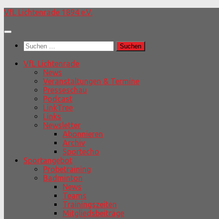
Unter
VfL Lichtenrade 1894 e.V.
dem
Inhalt
Suchen
nach:
VfL Lichtenrade
News
Veranstaltungen & Termine
Presseschau
Podcast
LinkTree
Links
Newsletter
Abonnieren
Archiv
Sportecho
Sportangebot
Probetraining
Badminton
News
Teams
Trainingszeiten
Mitgliedsbeiträge