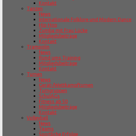
Kontakt
Tanzen
News
Internationale Folklore und Modern Dance
Hip-Hop
Zumba mit Frau Lücke
Mitgliedsbeiträge
Kontakt
Trampolin
News
Rund ums Training
Mitgliedsbeiträge
Kontakt
Turnen
News
Gerät-/Wettkampfturnen
Turngruppen
SchulAGs
Fitness ab 50
Mitgliedsbeiträge
Kontakt
Volleyball
News
Teams
Sportliche Erfolge