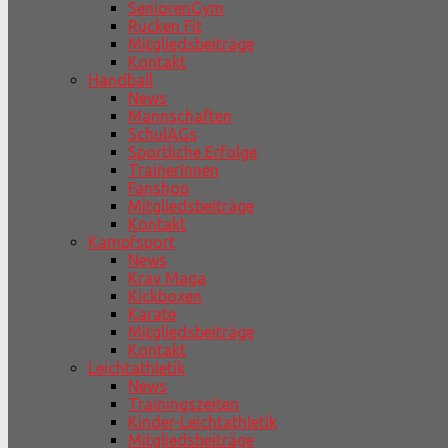
SeniorenGym
Rücken Fit
Mitgliedsbeiträge
Kontakt
Handball
News
Mannschaften
SchulAGs
Sportliche Erfolge
TrainerInnen
Fanshop
Mitgliedsbeiträge
Kontakt
Kampfsport
News
Krav Maga
Kickboxen
Karate
Mitgliedsbeiträge
Kontakt
Leichtathletik
News
Trainingszeiten
Kinder-Leichtathletik
Mitgliedsbeiträge