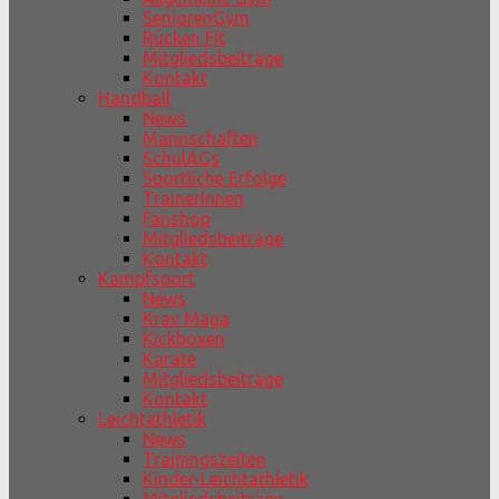
SeniorenGym
Rücken Fit
Mitgliedsbeiträge
Kontakt
Handball
News
Mannschaften
SchulAGs
Sportliche Erfolge
TrainerInnen
Fanshop
Mitgliedsbeiträge
Kontakt
Kampfsport
News
Krav Maga
Kickboxen
Karate
Mitgliedsbeiträge
Kontakt
Leichtathletik
News
Trainingszeiten
Kinder-Leichtathletik