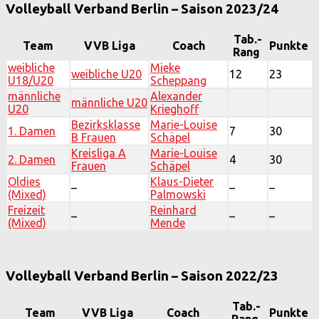
Volleyball Verband Berlin – Saison 2023/24
Tab.-
Team
VVB Liga
Coach
Punkte
Rang
weibliche
Mieke
weibliche U20
12
23
U18/U20
Scheppang
männliche
Alexander
männliche U20
U20
Krieghoff
Bezirksklasse
Marie-Louise
1. Damen
7
30
B Frauen
Schäpel
Kreisliga A
Marie-Louise
2. Damen
4
30
Frauen
Schäpel
Oldies
Klaus-Dieter
–
–
–
(Mixed)
Palmowski
Freizeit
Reinhard
–
–
–
(Mixed)
Mende
Volleyball Verband Berlin – Saison 2022/23
Tab.-
Team
VVB Liga
Coach
Punkte