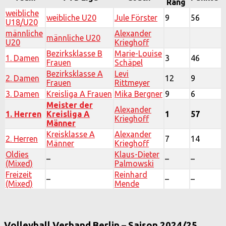
Rang
weibliche
weibliche U20
Jule Förster
9
56
U18/U20
männliche
Alexander
männliche U20
U20
Krieghoff
Bezirksklasse B
Marie-Louise
1. Damen
3
46
Frauen
Schäpel
Bezirksklasse A
Levi
2. Damen
12
9
Frauen
Rittmeyer
3. Damen
Kreisliga A Frauen
Mika Bergner
9
6
Meister der
Alexander
1. Herren
Kreisliga A
1
57
Krieghoff
Männer
Kreisklasse A
Alexander
2. Herren
7
14
Männer
Krieghoff
Oldies
Klaus-Dieter
–
–
–
(Mixed)
Palmowski
Freizeit
Reinhard
–
–
–
(Mixed)
Mende
Volleyball Verband Berlin – Saison 2024/25