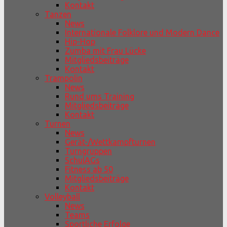
Kontakt
Tanzen
News
Internationale Folklore und Modern Dance
Hip-Hop
Zumba mit Frau Lücke
Mitgliedsbeiträge
Kontakt
Trampolin
News
Rund ums Training
Mitgliedsbeiträge
Kontakt
Turnen
News
Gerät-/Wettkampfturnen
Turngruppen
SchulAGs
Fitness ab 50
Mitgliedsbeiträge
Kontakt
Volleyball
News
Teams
Sportliche Erfolge