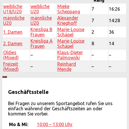
Rang
weibliche
weibliche
Mieke
7
16:26
U18/U20
U20
Scheppang
männliche
männliche
Alexander
7
14:28
U20
U20
Krieghoff
Kreisliga B
Marie-Louise
1. Damen
2
36
Frauen
Schäpel
Kreisliga A
Marie-Louise
2. Damen
8
14
Frauen
Schäpel
Oldies
Klaus-Dieter
–
–
–
(Mixed)
Palmowski
Freizeit
Reinhard
–
–
–
(Mixed)
Mende
Geschäftsstelle
Bei Fragen zu unserem Sportangebot rufen Sie uns
einfach während der Geschäftszeiten an oder
kommen Sie vorbei.
Mo & Mi:
10:00 – 13:00 Uhr