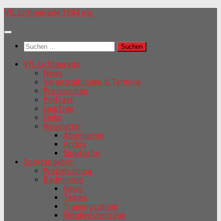
Unter
VfL Lichtenrade 1894 e.V.
dem
Inhalt
Suchen
nach:
VfL Lichtenrade
News
Veranstaltungen & Termine
Presseschau
Podcast
LinkTree
Links
Newsletter
Abonnieren
Archiv
Sportecho
Sportangebot
Probetraining
Badminton
News
Teams
Trainingszeiten
Mitgliedsbeiträge