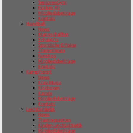
SeniorenGym
Rücken Fit
Mitgliedsbeiträge
Kontakt
Handball
News
Mannschaften
SchulAGs
Sportliche Erfolge
TrainerInnen
Fanshop
Mitgliedsbeiträge
Kontakt
Kampfsport
News
Krav Maga
Kickboxen
Karate
Mitgliedsbeiträge
Kontakt
Leichtathletik
News
Trainingszeiten
Kinder-Leichtathletik
Mitgliedsbeiträge