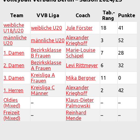
Tab.-
Team
VVB Liga
Coach
Punkte
Rang
weibliche
weibliche U20
Jule Förster
18
41
U18/U20
männliche
Alexander
männliche U20
3
52
U20
Krieghoff
Bezirksklasse
Marie-Louise
1. Damen
7
28
B Frauen
Schäpel
Bezirksklasse
2. Damen
Levi Rittmeyer
6
32
A Frauen
Kreisliga A
3. Damen
Mika Bergner
11
0
Frauen
Kreisliga C
Alexander
1. Herren
2
42
Männer
Krieghoff
Oldies
Klaus-Dieter
–
–
–
(Mixed)
Palmowski
Freizeit
Reinhard
–
–
–
(Mixed)
Mende