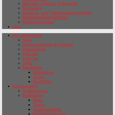
Beiträge, Satzung, Ordnungen
Formulare
Bildungs- und Teilhabepaket in Berlin
Mitgliederinformationen
Mitgliedschaften
Jobs
VfL Lichtenrade
News
Veranstaltungen & Termine
Presseschau
Podcast
LinkTree
Links
Newsletter
Abonnieren
Archiv
Sportecho
Sportangebot
Probetraining
Badminton
News
Teams
Trainingszeiten
Mitgliedsbeiträge