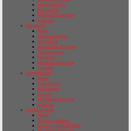
SeniorenGym
Rücken Fit
Mitgliedsbeiträge
Kontakt
Handball
News
Mannschaften
SchulAGs
Sportliche Erfolge
TrainerInnen
Fanshop
Mitgliedsbeiträge
Kontakt
Kampfsport
News
Krav Maga
Kickboxen
Karate
Mitgliedsbeiträge
Kontakt
Leichtathletik
News
Trainingszeiten
Kinder-Leichtathletik