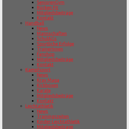
SeniorenGym
Rücken Fit
Mitgliedsbeiträge
Kontakt
Handball
News
Mannschaften
SchulAGs
Sportliche Erfolge
TrainerInnen
Fanshop
Mitgliedsbeiträge
Kontakt
Kampfsport
News
Krav Maga
Kickboxen
Karate
Mitgliedsbeiträge
Kontakt
Leichtathletik
News
Trainingszeiten
Kinder-Leichtathletik
Mitgliedsbeiträge