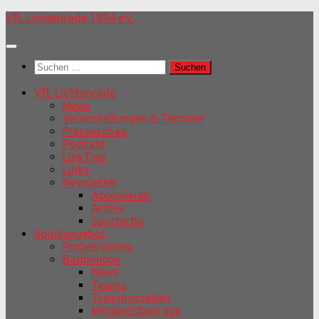
Unter
VfL Lichtenrade 1894 e.V.
dem
Inhalt
Suchen
nach:
VfL Lichtenrade
News
Veranstaltungen & Termine
Presseschau
Podcast
LinkTree
Links
Newsletter
Abonnieren
Archiv
Sportecho
Sportangebot
Probetraining
Badminton
News
Teams
Trainingszeiten
Mitgliedsbeiträge