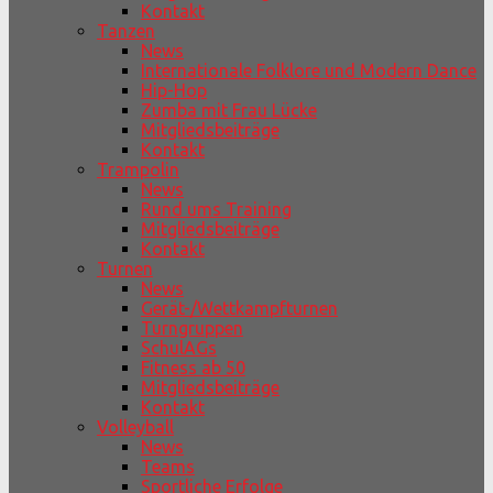
Kontakt
Tanzen
News
Internationale Folklore und Modern Dance
Hip-Hop
Zumba mit Frau Lücke
Mitgliedsbeiträge
Kontakt
Trampolin
News
Rund ums Training
Mitgliedsbeiträge
Kontakt
Turnen
News
Gerät-/Wettkampfturnen
Turngruppen
SchulAGs
Fitness ab 50
Mitgliedsbeiträge
Kontakt
Volleyball
News
Teams
Sportliche Erfolge