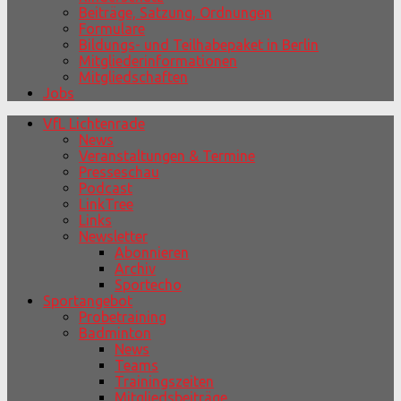
Beiträge, Satzung, Ordnungen
Formulare
Bildungs- und Teilhabepaket in Berlin
Mitgliederinformationen
Mitgliedschaften
Jobs
VfL Lichtenrade
News
Veranstaltungen & Termine
Presseschau
Podcast
LinkTree
Links
Newsletter
Abonnieren
Archiv
Sportecho
Sportangebot
Probetraining
Badminton
News
Teams
Trainingszeiten
Mitgliedsbeiträge