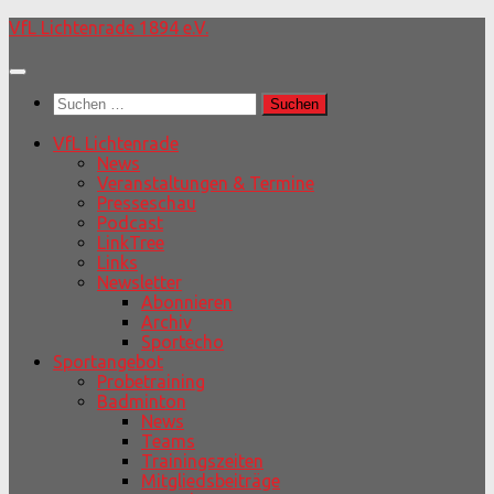
Unter
VfL Lichtenrade 1894 e.V.
dem
Inhalt
Suchen
nach:
VfL Lichtenrade
News
Veranstaltungen & Termine
Presseschau
Podcast
LinkTree
Links
Newsletter
Abonnieren
Archiv
Sportecho
Sportangebot
Probetraining
Badminton
News
Teams
Trainingszeiten
Mitgliedsbeiträge