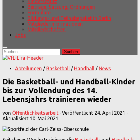
Kinderschutz
Beiträge, Satzung, Ordnungen
Formulare
Bildungs- und Teilhabepaket in Berlin
Mitgliederinformationen
Mitgliedschaften
Jobs
Suchen
nach:
Abteilungen
/
Basketball
/
Handball
/
News
Die Basketball- und Handball-Kinder
bis zur Vollendung des 14.
Lebensjahrs trainieren wieder
von
Öffentlichkeitsarbeit
· Veröffentlicht
24. April 2021
·
Aktualisiert
10. Mai 2021
Seit dieser Woche trainieren die
Basketball-
und
Handball-