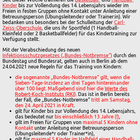
Kinder
bis zur Vollendung des 14. Lebensjahrs wieder im
Freien in festen Gruppen ohne Kontakt unter Anleitung einer
Betreuungsperson (Übungsleitende:r oder Trainer:in). Wir
bedanken uns besonders bei der Schulleitung der
Carl-
Zeiss-Oberschule
, die uns ihr Sportfeld (1 Handball-
Kleinfeld oder 2 Basketballfelder) für das Kindertraining zur
Verfügung stellt.
Mit der Verabschiedung des neuen
Infektionsschutzgesetzes („Bundes-Notbremse“)
durch den
Bundestag und Bundesrat, gelten auch in Berlin ab dem
24.04.2021 neue Regeln für das Training von Kindern:
die sogenannte „Bundes-Notbremse“ gilt, wenn die
Sieben-Tage-Inzidenz an drei Tagen hintereinander
über 100 liegt. Maßgebend sind hier die
Werte des
Robert-Koch-Instituts (RKI)
.
Das ist in Berlin bereits
der Fall, die „Bundes-Notbremse“
tritt am Samstag,
den 24. April 2021 in Kraft
.
gilt für Kinder bis zur Vollendung des 14. Lebensjahrs,
das bedeutet nur
bis einschließlich 13 Jahre (!)
,
gilt im Freien für Gruppen von
maximal 5 Kindern ohne
Kontakt
unter Anleitung einer Betreuungsperson
(Übungsleitende*r oder Trainer*in),
gilt für
maximal 5 Kinder im Halbfeld eines Handball-