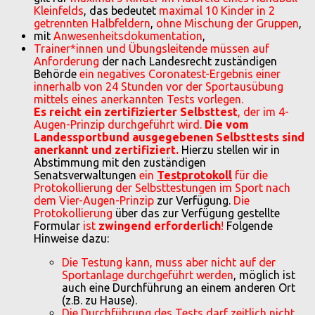
Kleinfelds
, das bedeutet
maximal 10 Kinder in 2
getrennten Halbfeldern
,
ohne Mischung der Gruppen
,
mit
Anwesenheitsdokumentation
,
Trainer*innen und Übungsleitende müssen auf
Anforderung
der nach Landesrecht zuständigen
Behörde
ein negatives Coronatest-Ergebnis einer
innerhalb von 24 Stunden vor der Sportausübung
mittels eines anerkannten Tests vorlegen.
Es reicht ein zertifizierter Selbsttest
, der im 4-
Augen-Prinzip durchgeführt wird.
Die vom
Landessportbund ausgegebenen Selbsttests sind
anerkannt und zertifiziert.
Hierzu stellen wir in
Abstimmung mit den zuständigen
Senatsverwaltungen
ein
Testprotokoll
für die
Protokollierung der Selbsttestungen im Sport nach
dem Vier-Augen-Prinzip
zur Verfügung.
Die
Protokollierung
über das zur Verfügung gestellte
Formular
ist
zwingend erforderlich
!
Folgende
Hinweise dazu:
Die Testung kann, muss aber nicht auf der
Sportanlage durchgeführt werden
, möglich ist
auch eine Durchführung an einem anderen Ort
(z.B. zu Hause).
Die Durchführung des Tests darf zeitlich nicht