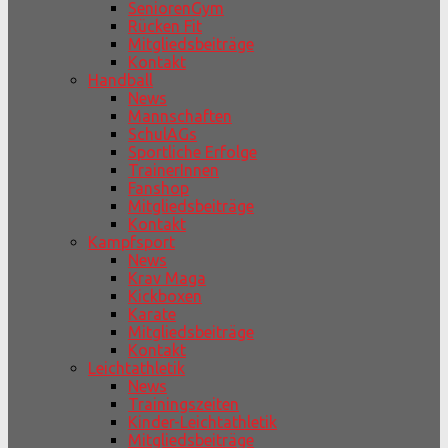
SeniorenGym
Rücken Fit
Mitgliedsbeiträge
Kontakt
Handball
News
Mannschaften
SchulAGs
Sportliche Erfolge
TrainerInnen
Fanshop
Mitgliedsbeiträge
Kontakt
Kampfsport
News
Krav Maga
Kickboxen
Karate
Mitgliedsbeiträge
Kontakt
Leichtathletik
News
Trainingszeiten
Kinder-Leichtathletik
Mitgliedsbeiträge