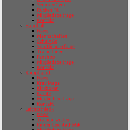
SeniorenGym
Rücken Fit
Mitgliedsbeiträge
Kontakt
Handball
News
Mannschaften
SchulAGs
Sportliche Erfolge
TrainerInnen
Fanshop
Mitgliedsbeiträge
Kontakt
Kampfsport
News
Krav Maga
Kickboxen
Karate
Mitgliedsbeiträge
Kontakt
Leichtathletik
News
Trainingszeiten
Kinder-Leichtathletik