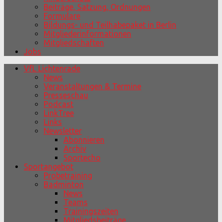
Beiträge, Satzung, Ordnungen
Formulare
Bildungs- und Teilhabepaket in Berlin
Mitgliederinformationen
Mitgliedschaften
Jobs
VfL Lichtenrade
News
Veranstaltungen & Termine
Presseschau
Podcast
LinkTree
Links
Newsletter
Abonnieren
Archiv
Sportecho
Sportangebot
Probetraining
Badminton
News
Teams
Trainingszeiten
Mitgliedsbeiträge