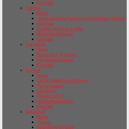
Kontakt
Tanzen
News
Internationale Folklore und Modern Dance
Hip-Hop
Zumba mit Frau Lücke
Mitgliedsbeiträge
Kontakt
Trampolin
News
Rund ums Training
Mitgliedsbeiträge
Kontakt
Turnen
News
Gerät-/Wettkampfturnen
Turngruppen
SchulAGs
Fitness ab 50
Mitgliedsbeiträge
Kontakt
Volleyball
News
Teams
Sportliche Erfolge