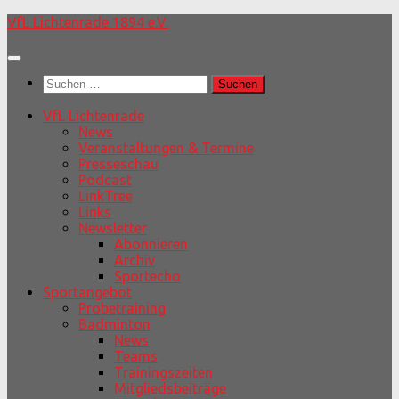
Unter
VfL Lichtenrade 1894 e.V.
dem
Inhalt
Suchen
nach:
VfL Lichtenrade
News
Veranstaltungen & Termine
Presseschau
Podcast
LinkTree
Links
Newsletter
Abonnieren
Archiv
Sportecho
Sportangebot
Probetraining
Badminton
News
Teams
Trainingszeiten
Mitgliedsbeiträge