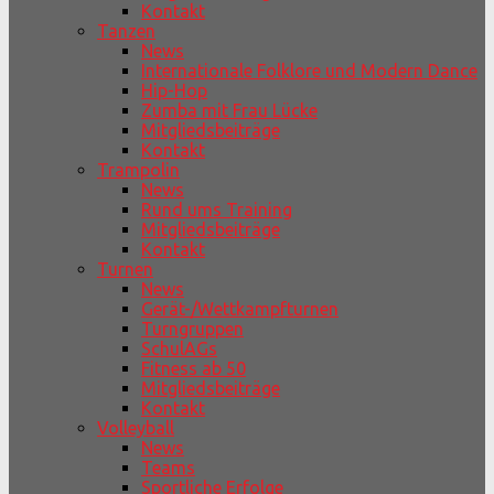
Kontakt
Tanzen
News
Internationale Folklore und Modern Dance
Hip-Hop
Zumba mit Frau Lücke
Mitgliedsbeiträge
Kontakt
Trampolin
News
Rund ums Training
Mitgliedsbeiträge
Kontakt
Turnen
News
Gerät-/Wettkampfturnen
Turngruppen
SchulAGs
Fitness ab 50
Mitgliedsbeiträge
Kontakt
Volleyball
News
Teams
Sportliche Erfolge