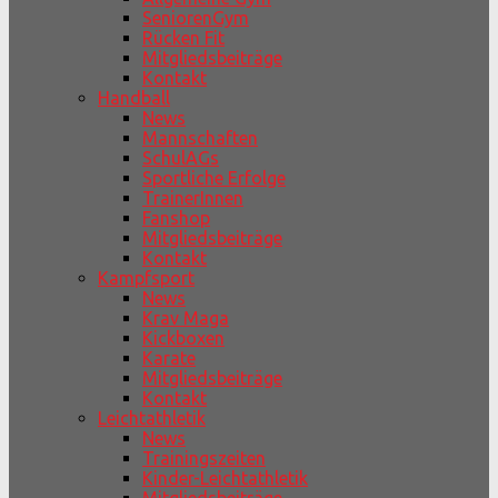
SeniorenGym
Rücken Fit
Mitgliedsbeiträge
Kontakt
Handball
News
Mannschaften
SchulAGs
Sportliche Erfolge
TrainerInnen
Fanshop
Mitgliedsbeiträge
Kontakt
Kampfsport
News
Krav Maga
Kickboxen
Karate
Mitgliedsbeiträge
Kontakt
Leichtathletik
News
Trainingszeiten
Kinder-Leichtathletik