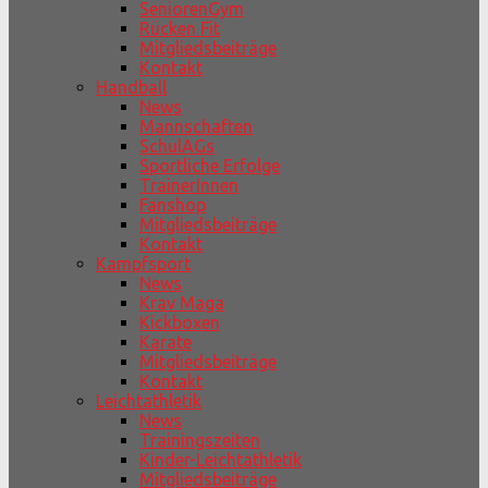
SeniorenGym
Rücken Fit
Mitgliedsbeiträge
Kontakt
Handball
News
Mannschaften
SchulAGs
Sportliche Erfolge
TrainerInnen
Fanshop
Mitgliedsbeiträge
Kontakt
Kampfsport
News
Krav Maga
Kickboxen
Karate
Mitgliedsbeiträge
Kontakt
Leichtathletik
News
Trainingszeiten
Kinder-Leichtathletik
Mitgliedsbeiträge