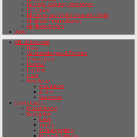
Beiträge, Satzung, Ordnungen
Formulare
Bildungs- und Teilhabepaket in Berlin
Mitgliederinformationen
Mitgliedschaften
Jobs
VfL Lichtenrade
News
Veranstaltungen & Termine
Presseschau
Podcast
LinkTree
Links
Newsletter
Abonnieren
Archiv
Sportecho
Sportangebot
Probetraining
Badminton
News
Teams
Trainingszeiten
Mitgliedsbeiträge