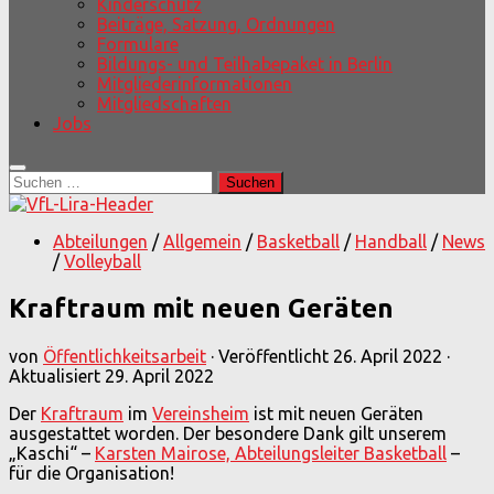
Kinderschutz
Beiträge, Satzung, Ordnungen
Formulare
Bildungs- und Teilhabepaket in Berlin
Mitgliederinformationen
Mitgliedschaften
Jobs
Suchen
nach:
Abteilungen
/
Allgemein
/
Basketball
/
Handball
/
News
/
Volleyball
Kraftraum mit neuen Geräten
von
Öffentlichkeitsarbeit
· Veröffentlicht
26. April 2022
·
Aktualisiert
29. April 2022
Der
Kraftraum
im
Vereinsheim
ist mit neuen Geräten
ausgestattet worden. Der besondere Dank gilt unserem
„Kaschi“ –
Karsten Mairose, Abteilungsleiter Basketball
–
für die Organisation!