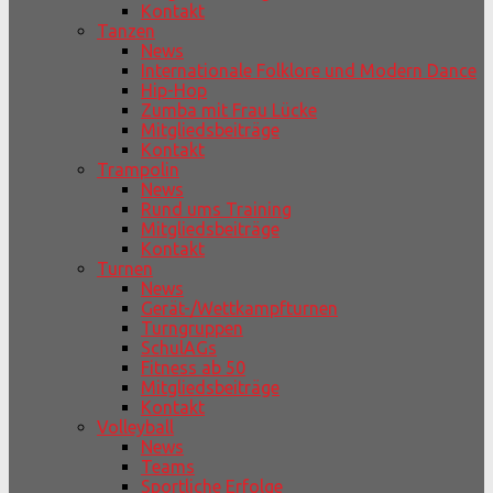
Kontakt
Tanzen
News
Internationale Folklore und Modern Dance
Hip-Hop
Zumba mit Frau Lücke
Mitgliedsbeiträge
Kontakt
Trampolin
News
Rund ums Training
Mitgliedsbeiträge
Kontakt
Turnen
News
Gerät-/Wettkampfturnen
Turngruppen
SchulAGs
Fitness ab 50
Mitgliedsbeiträge
Kontakt
Volleyball
News
Teams
Sportliche Erfolge