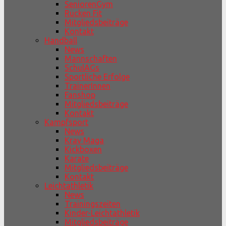
SeniorenGym
Rücken Fit
Mitgliedsbeiträge
Kontakt
Handball
News
Mannschaften
SchulAGs
Sportliche Erfolge
TrainerInnen
Fanshop
Mitgliedsbeiträge
Kontakt
Kampfsport
News
Krav Maga
Kickboxen
Karate
Mitgliedsbeiträge
Kontakt
Leichtathletik
News
Trainingszeiten
Kinder-Leichtathletik
Mitgliedsbeiträge