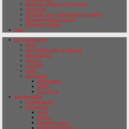
Beiträge, Satzung, Ordnungen
Formulare
Bildungs- und Teilhabepaket in Berlin
Mitgliederinformationen
Mitgliedschaften
Jobs
VfL Lichtenrade
News
Veranstaltungen & Termine
Presseschau
Podcast
LinkTree
Links
Newsletter
Abonnieren
Archiv
Sportecho
Sportangebot
Probetraining
Badminton
News
Teams
Trainingszeiten
Mitgliedsbeiträge