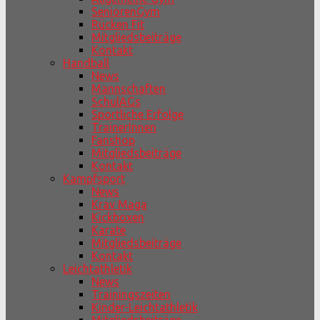
SeniorenGym
Rücken Fit
Mitgliedsbeiträge
Kontakt
Handball
News
Mannschaften
SchulAGs
Sportliche Erfolge
TrainerInnen
Fanshop
Mitgliedsbeiträge
Kontakt
Kampfsport
News
Krav Maga
Kickboxen
Karate
Mitgliedsbeiträge
Kontakt
Leichtathletik
News
Trainingszeiten
Kinder-Leichtathletik