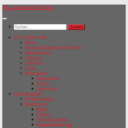
Unter
VfL Lichtenrade 1894 e.V.
dem
Inhalt
Suchen
nach:
VfL Lichtenrade
News
Veranstaltungen & Termine
Presseschau
Podcast
LinkTree
Links
Newsletter
Abonnieren
Archiv
Sportecho
Sportangebot
Probetraining
Badminton
News
Teams
Trainingszeiten
Mitgliedsbeiträge