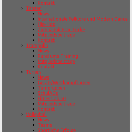
Kontakt
Tanzen
News
Internationale Folklore und Modern Dance
Hip-Hop
Zumba mit Frau Lücke
Mitgliedsbeiträge
Kontakt
Trampolin
News
Rund ums Training
Mitgliedsbeiträge
Kontakt
Turnen
News
Gerät-/Wettkampfturnen
Turngruppen
SchulAGs
Fitness ab 50
Mitgliedsbeiträge
Kontakt
Volleyball
News
Teams
Sportliche Erfolge