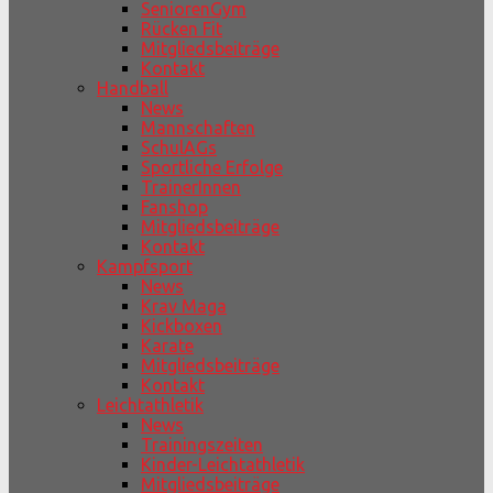
SeniorenGym
Rücken Fit
Mitgliedsbeiträge
Kontakt
Handball
News
Mannschaften
SchulAGs
Sportliche Erfolge
TrainerInnen
Fanshop
Mitgliedsbeiträge
Kontakt
Kampfsport
News
Krav Maga
Kickboxen
Karate
Mitgliedsbeiträge
Kontakt
Leichtathletik
News
Trainingszeiten
Kinder-Leichtathletik
Mitgliedsbeiträge