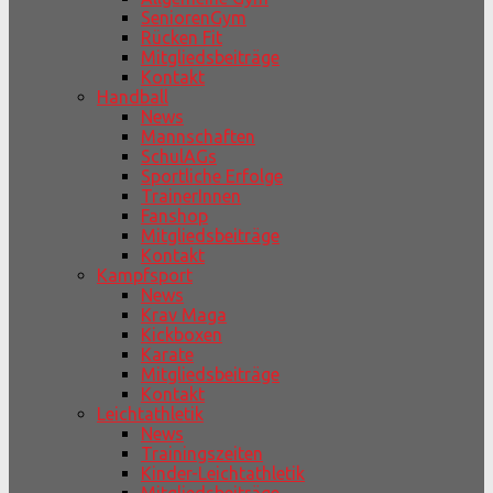
SeniorenGym
Rücken Fit
Mitgliedsbeiträge
Kontakt
Handball
News
Mannschaften
SchulAGs
Sportliche Erfolge
TrainerInnen
Fanshop
Mitgliedsbeiträge
Kontakt
Kampfsport
News
Krav Maga
Kickboxen
Karate
Mitgliedsbeiträge
Kontakt
Leichtathletik
News
Trainingszeiten
Kinder-Leichtathletik