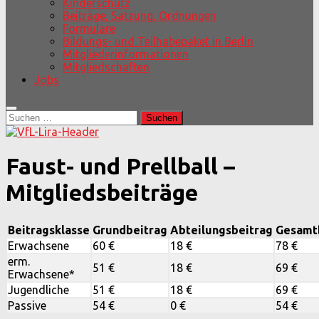
Kinderschutz
Beiträge, Satzung, Ordnungen
Formulare
Bildungs- und Teilhabepaket in Berlin
Mitgliederinformationen
Mitgliedschaften
Jobs
Suchen
nach:
Faust- und Prellball –
Mitgliedsbeiträge
Beitragsklasse
Grundbeitrag
Abteilungsbeitrag
Gesamt
Erwachsene
60 €
18 €
78 €
erm.
51 €
18 €
69 €
Erwachsene*
Jugendliche
51 €
18 €
69 €
Passive
54 €
0 €
54 €