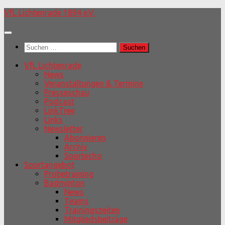
Unter
VfL Lichtenrade 1894 e.V.
dem
Inhalt
Suchen
nach:
VfL Lichtenrade
News
Veranstaltungen & Termine
Presseschau
Podcast
LinkTree
Links
Newsletter
Abonnieren
Archiv
Sportecho
Sportangebot
Probetraining
Badminton
News
Teams
Trainingszeiten
Mitgliedsbeiträge