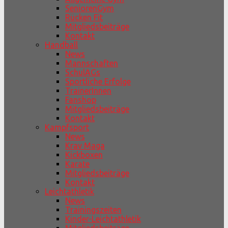
SeniorenGym
Rücken Fit
Mitgliedsbeiträge
Kontakt
Handball
News
Mannschaften
SchulAGs
Sportliche Erfolge
TrainerInnen
Fanshop
Mitgliedsbeiträge
Kontakt
Kampfsport
News
Krav Maga
Kickboxen
Karate
Mitgliedsbeiträge
Kontakt
Leichtathletik
News
Trainingszeiten
Kinder-Leichtathletik