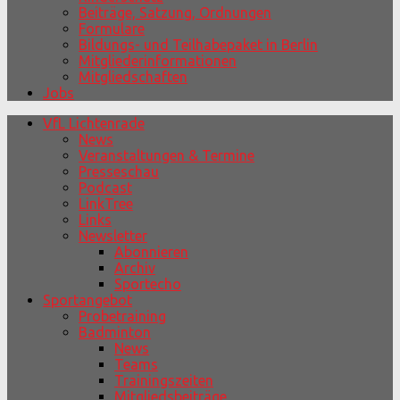
Beiträge, Satzung, Ordnungen
Formulare
Bildungs- und Teilhabepaket in Berlin
Mitgliederinformationen
Mitgliedschaften
Jobs
VfL Lichtenrade
News
Veranstaltungen & Termine
Presseschau
Podcast
LinkTree
Links
Newsletter
Abonnieren
Archiv
Sportecho
Sportangebot
Probetraining
Badminton
News
Teams
Trainingszeiten
Mitgliedsbeiträge