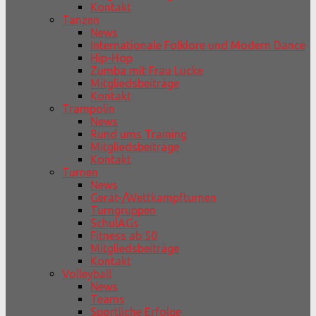
Kontakt
Tanzen
News
Internationale Folklore und Modern Dance
Hip-Hop
Zumba mit Frau Lücke
Mitgliedsbeiträge
Kontakt
Trampolin
News
Rund ums Training
Mitgliedsbeiträge
Kontakt
Turnen
News
Gerät-/Wettkampfturnen
Turngruppen
SchulAGs
Fitness ab 50
Mitgliedsbeiträge
Kontakt
Volleyball
News
Teams
Sportliche Erfolge