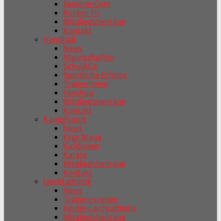
SeniorenGym
Rücken Fit
Mitgliedsbeiträge
Kontakt
Handball
News
Mannschaften
SchulAGs
Sportliche Erfolge
TrainerInnen
Fanshop
Mitgliedsbeiträge
Kontakt
Kampfsport
News
Krav Maga
Kickboxen
Karate
Mitgliedsbeiträge
Kontakt
Leichtathletik
News
Trainingszeiten
Kinder-Leichtathletik
Mitgliedsbeiträge