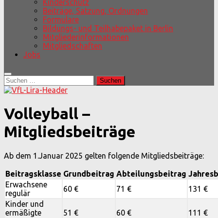
Kinderschutz
Beiträge, Satzung, Ordnungen
Formulare
Bildungs- und Teilhabepaket in Berlin
Mitgliederinformationen
Mitgliedschaften
Jobs
Suchen
nach:
Volleyball –
Mitgliedsbeiträge
Ab dem 1.Januar 2025 gelten folgende Mitgliedsbeiträge:
Beitragsklasse
Grundbeitrag
Abteilungsbeitrag
Jahresb
Erwachsene
60 €
71 €
131 €
regulär
Kinder und
ermäßigte
51 €
60 €
111 €