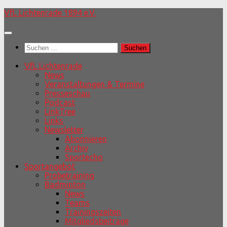
Unter
VfL Lichtenrade 1894 e.V.
dem
Inhalt
Suchen
nach:
VfL Lichtenrade
News
Veranstaltungen & Termine
Presseschau
Podcast
LinkTree
Links
Newsletter
Abonnieren
Archiv
Sportecho
Sportangebot
Probetraining
Badminton
News
Teams
Trainingszeiten
Mitgliedsbeiträge