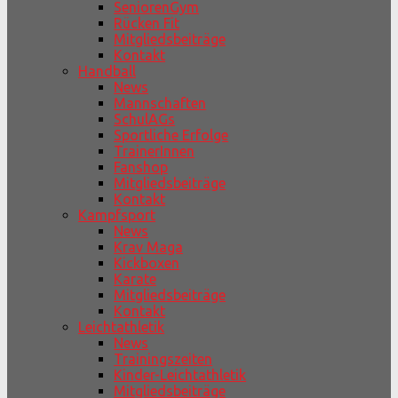
SeniorenGym
Rücken Fit
Mitgliedsbeiträge
Kontakt
Handball
News
Mannschaften
SchulAGs
Sportliche Erfolge
TrainerInnen
Fanshop
Mitgliedsbeiträge
Kontakt
Kampfsport
News
Krav Maga
Kickboxen
Karate
Mitgliedsbeiträge
Kontakt
Leichtathletik
News
Trainingszeiten
Kinder-Leichtathletik
Mitgliedsbeiträge