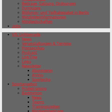
Beiträge, Satzung, Ordnungen
Formulare
Bildungs- und Teilhabepaket in Berlin
Mitgliederinformationen
Mitgliedschaften
Jobs
VfL Lichtenrade
News
Veranstaltungen & Termine
Presseschau
Podcast
LinkTree
Links
Newsletter
Abonnieren
Archiv
Sportecho
Sportangebot
Probetraining
Badminton
News
Teams
Trainingszeiten
Mitgliedsbeiträge