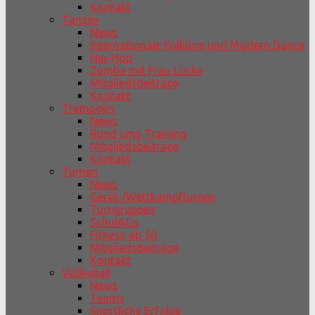
Kontakt
Tanzen
News
Internationale Folklore und Modern Dance
Hip-Hop
Zumba mit Frau Lücke
Mitgliedsbeiträge
Kontakt
Trampolin
News
Rund ums Training
Mitgliedsbeiträge
Kontakt
Turnen
News
Gerät-/Wettkampfturnen
Turngruppen
SchulAGs
Fitness ab 50
Mitgliedsbeiträge
Kontakt
Volleyball
News
Teams
Sportliche Erfolge