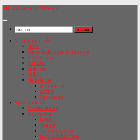
Unter
VfL Lichtenrade 1894 e.V.
dem
Inhalt
Suchen
nach:
VfL Lichtenrade
News
Veranstaltungen & Termine
Presseschau
Podcast
LinkTree
Links
Newsletter
Abonnieren
Archiv
Sportecho
Sportangebot
Probetraining
Badminton
News
Teams
Trainingszeiten
Mitgliedsbeiträge