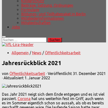
Kinderschutz
Beiträge, Satzung, Ordnungen
Formulare
Bildungs- und Teilhabepaket in Berlin
Mitgliederinformationen
Mitgliedschaften
Jobs
Suchen
nach:
Allgemein
/
News
/
Öffentlichkeitsarbeit
Jahresrückblick 2021
von
Öffentlichkeitsarbeit
· Veröffentlicht
31. Dezember 2021
· Aktualisiert
1. Januar 2022
Das Jahr 2021 neigt sich dem Ende entgegen und es ist viel
passiert.
Corona
hat uns weiterhin fest im Griff, auch wenn
es im Sommer eigentlch schon so aussah, als ob es bereits
geschafft gewesen wäre. Die laufende Saison hatte zwar