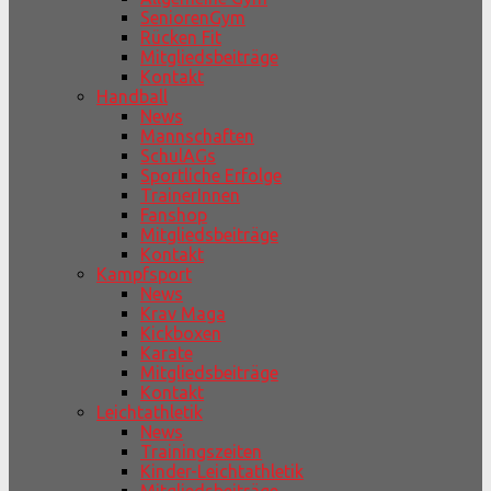
SeniorenGym
Rücken Fit
Mitgliedsbeiträge
Kontakt
Handball
News
Mannschaften
SchulAGs
Sportliche Erfolge
TrainerInnen
Fanshop
Mitgliedsbeiträge
Kontakt
Kampfsport
News
Krav Maga
Kickboxen
Karate
Mitgliedsbeiträge
Kontakt
Leichtathletik
News
Trainingszeiten
Kinder-Leichtathletik