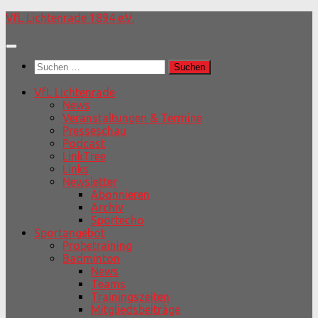
Unter
VfL Lichtenrade 1894 e.V.
dem
Inhalt
Suchen
nach:
VfL Lichtenrade
News
Veranstaltungen & Termine
Presseschau
Podcast
LinkTree
Links
Newsletter
Abonnieren
Archiv
Sportecho
Sportangebot
Probetraining
Badminton
News
Teams
Trainingszeiten
Mitgliedsbeiträge