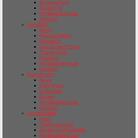
SeniorenGym
Rücken Fit
Mitgliedsbeiträge
Kontakt
Handball
News
Mannschaften
SchulAGs
Sportliche Erfolge
TrainerInnen
Fanshop
Mitgliedsbeiträge
Kontakt
Kampfsport
News
Krav Maga
Kickboxen
Karate
Mitgliedsbeiträge
Kontakt
Leichtathletik
News
Trainingszeiten
Kinder-Leichtathletik
Mitgliedsbeiträge