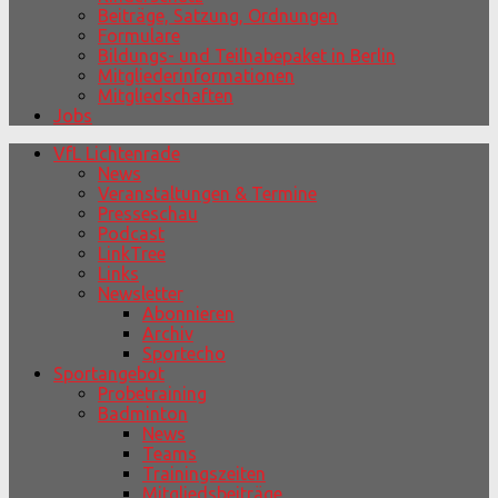
Beiträge, Satzung, Ordnungen
Formulare
Bildungs- und Teilhabepaket in Berlin
Mitgliederinformationen
Mitgliedschaften
Jobs
VfL Lichtenrade
News
Veranstaltungen & Termine
Presseschau
Podcast
LinkTree
Links
Newsletter
Abonnieren
Archiv
Sportecho
Sportangebot
Probetraining
Badminton
News
Teams
Trainingszeiten
Mitgliedsbeiträge