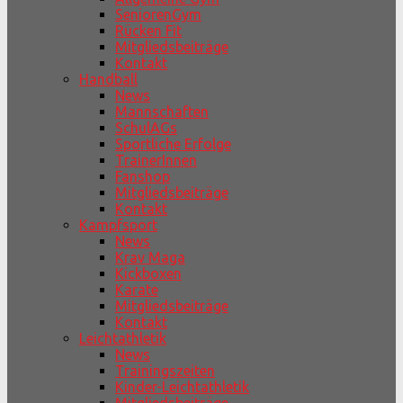
SeniorenGym
Rücken Fit
Mitgliedsbeiträge
Kontakt
Handball
News
Mannschaften
SchulAGs
Sportliche Erfolge
TrainerInnen
Fanshop
Mitgliedsbeiträge
Kontakt
Kampfsport
News
Krav Maga
Kickboxen
Karate
Mitgliedsbeiträge
Kontakt
Leichtathletik
News
Trainingszeiten
Kinder-Leichtathletik