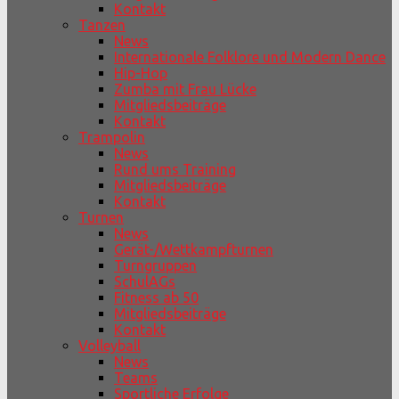
Kontakt
Tanzen
News
Internationale Folklore und Modern Dance
Hip-Hop
Zumba mit Frau Lücke
Mitgliedsbeiträge
Kontakt
Trampolin
News
Rund ums Training
Mitgliedsbeiträge
Kontakt
Turnen
News
Gerät-/Wettkampfturnen
Turngruppen
SchulAGs
Fitness ab 50
Mitgliedsbeiträge
Kontakt
Volleyball
News
Teams
Sportliche Erfolge