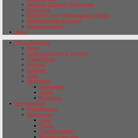
Beiträge, Satzung, Ordnungen
Formulare
Bildungs- und Teilhabepaket in Berlin
Mitgliederinformationen
Mitgliedschaften
Jobs
VfL Lichtenrade
News
Veranstaltungen & Termine
Presseschau
Podcast
LinkTree
Links
Newsletter
Abonnieren
Archiv
Sportecho
Sportangebot
Probetraining
Badminton
News
Teams
Trainingszeiten
Mitgliedsbeiträge