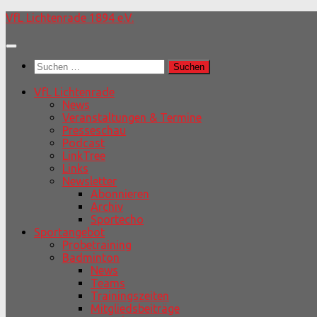
Unter
VfL Lichtenrade 1894 e.V.
dem
Inhalt
Suchen
nach:
VfL Lichtenrade
News
Veranstaltungen & Termine
Presseschau
Podcast
LinkTree
Links
Newsletter
Abonnieren
Archiv
Sportecho
Sportangebot
Probetraining
Badminton
News
Teams
Trainingszeiten
Mitgliedsbeiträge