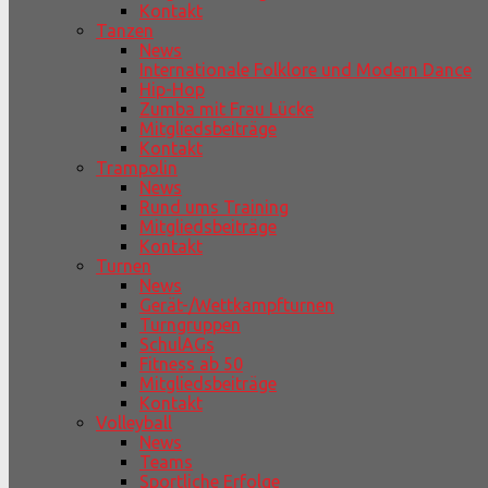
Kontakt
Tanzen
News
Internationale Folklore und Modern Dance
Hip-Hop
Zumba mit Frau Lücke
Mitgliedsbeiträge
Kontakt
Trampolin
News
Rund ums Training
Mitgliedsbeiträge
Kontakt
Turnen
News
Gerät-/Wettkampfturnen
Turngruppen
SchulAGs
Fitness ab 50
Mitgliedsbeiträge
Kontakt
Volleyball
News
Teams
Sportliche Erfolge