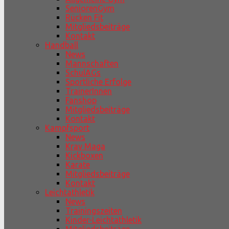
SeniorenGym
Rücken Fit
Mitgliedsbeiträge
Kontakt
Handball
News
Mannschaften
SchulAGs
Sportliche Erfolge
TrainerInnen
Fanshop
Mitgliedsbeiträge
Kontakt
Kampfsport
News
Krav Maga
Kickboxen
Karate
Mitgliedsbeiträge
Kontakt
Leichtathletik
News
Trainingszeiten
Kinder-Leichtathletik