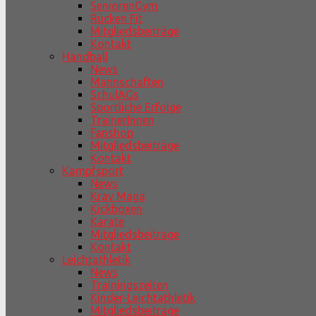
SeniorenGym
Rücken Fit
Mitgliedsbeiträge
Kontakt
Handball
News
Mannschaften
SchulAGs
Sportliche Erfolge
TrainerInnen
Fanshop
Mitgliedsbeiträge
Kontakt
Kampfsport
News
Krav Maga
Kickboxen
Karate
Mitgliedsbeiträge
Kontakt
Leichtathletik
News
Trainingszeiten
Kinder-Leichtathletik
Mitgliedsbeiträge