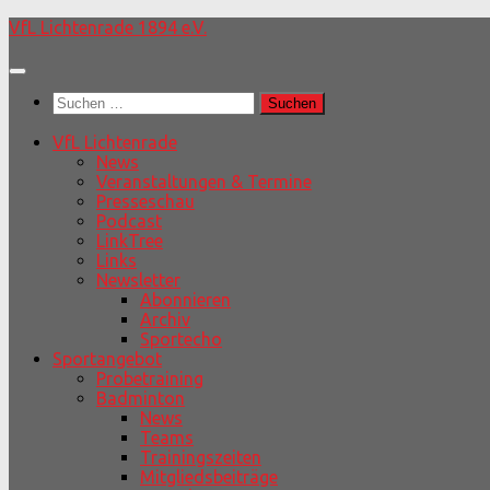
Unter
VfL Lichtenrade 1894 e.V.
dem
Inhalt
Suchen
nach:
VfL Lichtenrade
News
Veranstaltungen & Termine
Presseschau
Podcast
LinkTree
Links
Newsletter
Abonnieren
Archiv
Sportecho
Sportangebot
Probetraining
Badminton
News
Teams
Trainingszeiten
Mitgliedsbeiträge