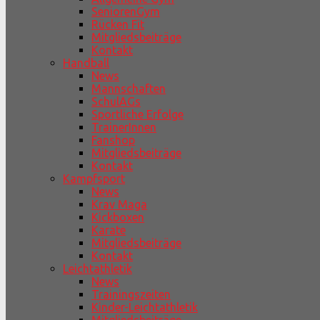
SeniorenGym
Rücken Fit
Mitgliedsbeiträge
Kontakt
Handball
News
Mannschaften
SchulAGs
Sportliche Erfolge
TrainerInnen
Fanshop
Mitgliedsbeiträge
Kontakt
Kampfsport
News
Krav Maga
Kickboxen
Karate
Mitgliedsbeiträge
Kontakt
Leichtathletik
News
Trainingszeiten
Kinder-Leichtathletik