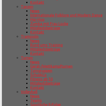
Kontakt
Tanzen
News
Internationale Folklore und Modern Dance
Hip-Hop
Zumba mit Frau Lücke
Mitgliedsbeiträge
Kontakt
Trampolin
News
Rund ums Training
Mitgliedsbeiträge
Kontakt
Turnen
News
Gerät-/Wettkampfturnen
Turngruppen
SchulAGs
Fitness ab 50
Mitgliedsbeiträge
Kontakt
Volleyball
News
Teams
Sportliche Erfolge