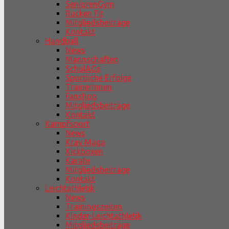
SeniorenGym
Rücken Fit
Mitgliedsbeiträge
Kontakt
Handball
News
Mannschaften
SchulAGs
Sportliche Erfolge
TrainerInnen
Fanshop
Mitgliedsbeiträge
Kontakt
Kampfsport
News
Krav Maga
Kickboxen
Karate
Mitgliedsbeiträge
Kontakt
Leichtathletik
News
Trainingszeiten
Kinder-Leichtathletik
Mitgliedsbeiträge