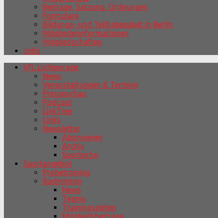
Beiträge, Satzung, Ordnungen
Formulare
Bildungs- und Teilhabepaket in Berlin
Mitgliederinformationen
Mitgliedschaften
Jobs
VfL Lichtenrade
News
Veranstaltungen & Termine
Presseschau
Podcast
LinkTree
Links
Newsletter
Abonnieren
Archiv
Sportecho
Sportangebot
Probetraining
Badminton
News
Teams
Trainingszeiten
Mitgliedsbeiträge