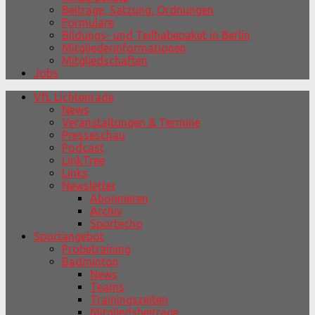
Beiträge, Satzung, Ordnungen
Formulare
Bildungs- und Teilhabepaket in Berlin
Mitgliederinformationen
Mitgliedschaften
Jobs
VfL Lichtenrade
News
Veranstaltungen & Termine
Presseschau
Podcast
LinkTree
Links
Newsletter
Abonnieren
Archiv
Sportecho
Sportangebot
Probetraining
Badminton
News
Teams
Trainingszeiten
Mitgliedsbeiträge