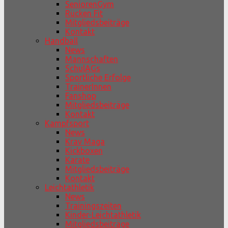
SeniorenGym
Rücken Fit
Mitgliedsbeiträge
Kontakt
Handball
News
Mannschaften
SchulAGs
Sportliche Erfolge
TrainerInnen
Fanshop
Mitgliedsbeiträge
Kontakt
Kampfsport
News
Krav Maga
Kickboxen
Karate
Mitgliedsbeiträge
Kontakt
Leichtathletik
News
Trainingszeiten
Kinder-Leichtathletik
Mitgliedsbeiträge