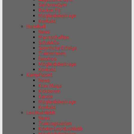
SeniorenGym
Rücken Fit
Mitgliedsbeiträge
Kontakt
Handball
News
Mannschaften
SchulAGs
Sportliche Erfolge
TrainerInnen
Fanshop
Mitgliedsbeiträge
Kontakt
Kampfsport
News
Krav Maga
Kickboxen
Karate
Mitgliedsbeiträge
Kontakt
Leichtathletik
News
Trainingszeiten
Kinder-Leichtathletik