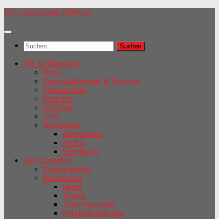
Unter
VfL Lichtenrade 1894 e.V.
dem
Inhalt
Suchen
nach:
VfL Lichtenrade
News
Veranstaltungen & Termine
Presseschau
Podcast
LinkTree
Links
Newsletter
Abonnieren
Archiv
Sportecho
Sportangebot
Probetraining
Badminton
News
Teams
Trainingszeiten
Mitgliedsbeiträge