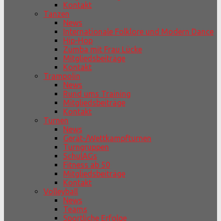
Kontakt
Tanzen
News
Internationale Folklore und Modern Dance
Hip-Hop
Zumba mit Frau Lücke
Mitgliedsbeiträge
Kontakt
Trampolin
News
Rund ums Training
Mitgliedsbeiträge
Kontakt
Turnen
News
Gerät-/Wettkampfturnen
Turngruppen
SchulAGs
Fitness ab 50
Mitgliedsbeiträge
Kontakt
Volleyball
News
Teams
Sportliche Erfolge