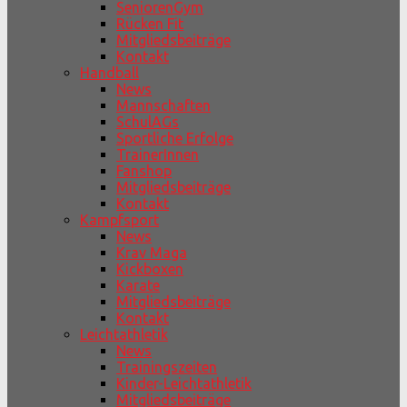
SeniorenGym
Rücken Fit
Mitgliedsbeiträge
Kontakt
Handball
News
Mannschaften
SchulAGs
Sportliche Erfolge
TrainerInnen
Fanshop
Mitgliedsbeiträge
Kontakt
Kampfsport
News
Krav Maga
Kickboxen
Karate
Mitgliedsbeiträge
Kontakt
Leichtathletik
News
Trainingszeiten
Kinder-Leichtathletik
Mitgliedsbeiträge