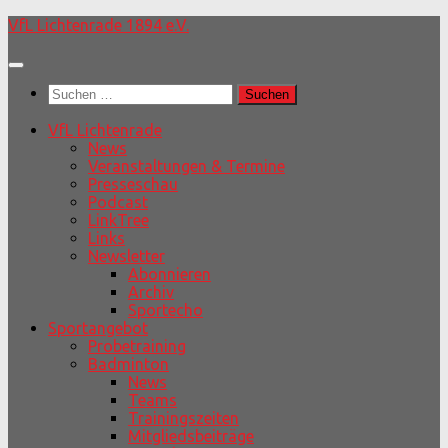
Unter
VfL Lichtenrade 1894 e.V.
dem
Inhalt
Suchen
nach:
VfL Lichtenrade
News
Veranstaltungen & Termine
Presseschau
Podcast
LinkTree
Links
Newsletter
Abonnieren
Archiv
Sportecho
Sportangebot
Probetraining
Badminton
News
Teams
Trainingszeiten
Mitgliedsbeiträge