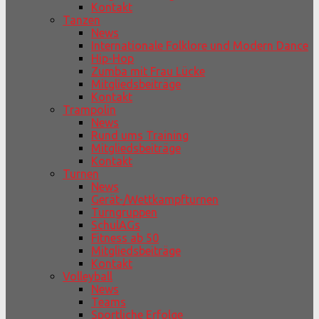
Kontakt
Tanzen
News
Internationale Folklore und Modern Dance
Hip-Hop
Zumba mit Frau Lücke
Mitgliedsbeiträge
Kontakt
Trampolin
News
Rund ums Training
Mitgliedsbeiträge
Kontakt
Turnen
News
Gerät-/Wettkampfturnen
Turngruppen
SchulAGs
Fitness ab 50
Mitgliedsbeiträge
Kontakt
Volleyball
News
Teams
Sportliche Erfolge