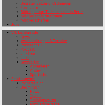
Beiträge, Satzung, Ordnungen
Formulare
Bildungs- und Teilhabepaket in Berlin
Mitgliederinformationen
Mitgliedschaften
Jobs
VfL Lichtenrade
News
Veranstaltungen & Termine
Presseschau
Podcast
LinkTree
Links
Newsletter
Abonnieren
Archiv
Sportecho
Sportangebot
Probetraining
Badminton
News
Teams
Trainingszeiten
Mitgliedsbeiträge