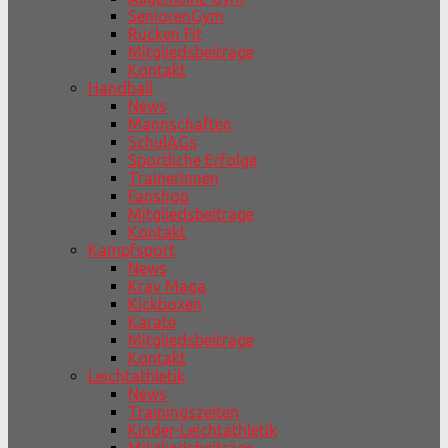
SeniorenGym
Rücken Fit
Mitgliedsbeiträge
Kontakt
Handball
News
Mannschaften
SchulAGs
Sportliche Erfolge
TrainerInnen
Fanshop
Mitgliedsbeiträge
Kontakt
Kampfsport
News
Krav Maga
Kickboxen
Karate
Mitgliedsbeiträge
Kontakt
Leichtathletik
News
Trainingszeiten
Kinder-Leichtathletik