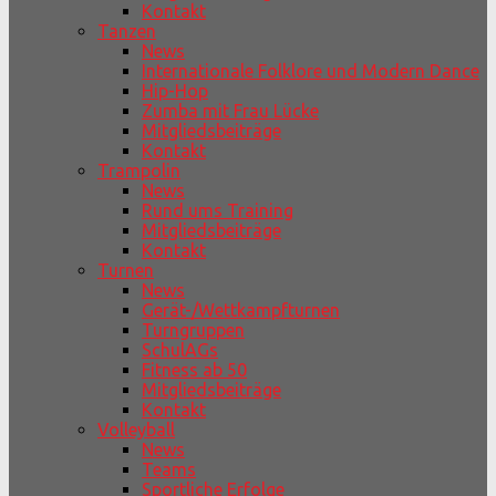
Kontakt
Tanzen
News
Internationale Folklore und Modern Dance
Hip-Hop
Zumba mit Frau Lücke
Mitgliedsbeiträge
Kontakt
Trampolin
News
Rund ums Training
Mitgliedsbeiträge
Kontakt
Turnen
News
Gerät-/Wettkampfturnen
Turngruppen
SchulAGs
Fitness ab 50
Mitgliedsbeiträge
Kontakt
Volleyball
News
Teams
Sportliche Erfolge