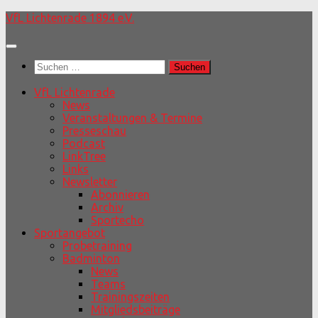
Unter
VfL Lichtenrade 1894 e.V.
dem
Inhalt
Suchen
nach:
VfL Lichtenrade
News
Veranstaltungen & Termine
Presseschau
Podcast
LinkTree
Links
Newsletter
Abonnieren
Archiv
Sportecho
Sportangebot
Probetraining
Badminton
News
Teams
Trainingszeiten
Mitgliedsbeiträge