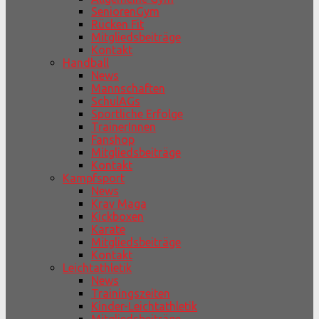
SeniorenGym
Rücken Fit
Mitgliedsbeiträge
Kontakt
Handball
News
Mannschaften
SchulAGs
Sportliche Erfolge
TrainerInnen
Fanshop
Mitgliedsbeiträge
Kontakt
Kampfsport
News
Krav Maga
Kickboxen
Karate
Mitgliedsbeiträge
Kontakt
Leichtathletik
News
Trainingszeiten
Kinder-Leichtathletik