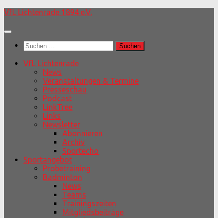
Unter
VfL Lichtenrade 1894 e.V.
dem
Inhalt
Suchen
nach:
VfL Lichtenrade
News
Veranstaltungen & Termine
Presseschau
Podcast
LinkTree
Links
Newsletter
Abonnieren
Archiv
Sportecho
Sportangebot
Probetraining
Badminton
News
Teams
Trainingszeiten
Mitgliedsbeiträge