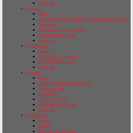
Kontakt
Tanzen
News
Internationale Folklore und Modern Dance
Hip-Hop
Zumba mit Frau Lücke
Mitgliedsbeiträge
Kontakt
Trampolin
News
Rund ums Training
Mitgliedsbeiträge
Kontakt
Turnen
News
Gerät-/Wettkampfturnen
Turngruppen
SchulAGs
Fitness ab 50
Mitgliedsbeiträge
Kontakt
Volleyball
News
Teams
Sportliche Erfolge