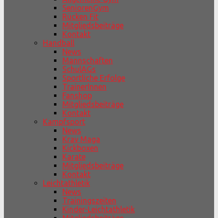
SeniorenGym
Rücken Fit
Mitgliedsbeiträge
Kontakt
Handball
News
Mannschaften
SchulAGs
Sportliche Erfolge
TrainerInnen
Fanshop
Mitgliedsbeiträge
Kontakt
Kampfsport
News
Krav Maga
Kickboxen
Karate
Mitgliedsbeiträge
Kontakt
Leichtathletik
News
Trainingszeiten
Kinder-Leichtathletik