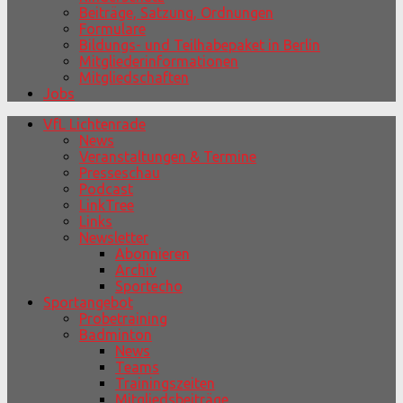
Beiträge, Satzung, Ordnungen
Formulare
Bildungs- und Teilhabepaket in Berlin
Mitgliederinformationen
Mitgliedschaften
Jobs
VfL Lichtenrade
News
Veranstaltungen & Termine
Presseschau
Podcast
LinkTree
Links
Newsletter
Abonnieren
Archiv
Sportecho
Sportangebot
Probetraining
Badminton
News
Teams
Trainingszeiten
Mitgliedsbeiträge