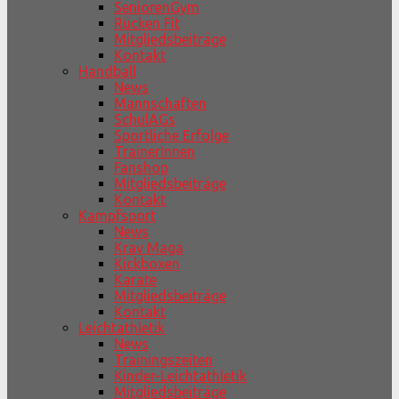
SeniorenGym
Rücken Fit
Mitgliedsbeiträge
Kontakt
Handball
News
Mannschaften
SchulAGs
Sportliche Erfolge
TrainerInnen
Fanshop
Mitgliedsbeiträge
Kontakt
Kampfsport
News
Krav Maga
Kickboxen
Karate
Mitgliedsbeiträge
Kontakt
Leichtathletik
News
Trainingszeiten
Kinder-Leichtathletik
Mitgliedsbeiträge