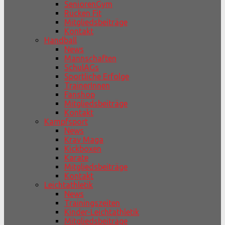
SeniorenGym
Rücken Fit
Mitgliedsbeiträge
Kontakt
Handball
News
Mannschaften
SchulAGs
Sportliche Erfolge
TrainerInnen
Fanshop
Mitgliedsbeiträge
Kontakt
Kampfsport
News
Krav Maga
Kickboxen
Karate
Mitgliedsbeiträge
Kontakt
Leichtathletik
News
Trainingszeiten
Kinder-Leichtathletik
Mitgliedsbeiträge