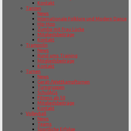
Kontakt
Tanzen
News
Internationale Folklore und Modern Dance
Hip-Hop
Zumba mit Frau Lücke
Mitgliedsbeiträge
Kontakt
Trampolin
News
Rund ums Training
Mitgliedsbeiträge
Kontakt
Turnen
News
Gerät-/Wettkampfturnen
Turngruppen
SchulAGs
Fitness ab 50
Mitgliedsbeiträge
Kontakt
Volleyball
News
Teams
Sportliche Erfolge