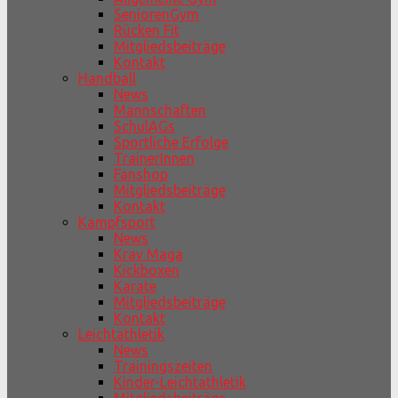
SeniorenGym
Rücken Fit
Mitgliedsbeiträge
Kontakt
Handball
News
Mannschaften
SchulAGs
Sportliche Erfolge
TrainerInnen
Fanshop
Mitgliedsbeiträge
Kontakt
Kampfsport
News
Krav Maga
Kickboxen
Karate
Mitgliedsbeiträge
Kontakt
Leichtathletik
News
Trainingszeiten
Kinder-Leichtathletik