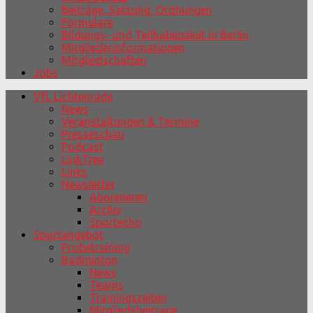
Beiträge, Satzung, Ordnungen
Formulare
Bildungs- und Teilhabepaket in Berlin
Mitgliederinformationen
Mitgliedschaften
Jobs
VfL Lichtenrade
News
Veranstaltungen & Termine
Presseschau
Podcast
LinkTree
Links
Newsletter
Abonnieren
Archiv
Sportecho
Sportangebot
Probetraining
Badminton
News
Teams
Trainingszeiten
Mitgliedsbeiträge