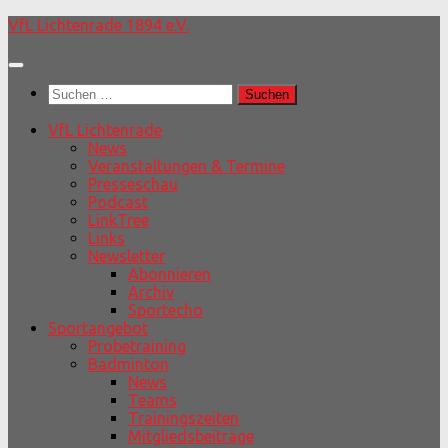
Unter
VfL Lichtenrade 1894 e.V.
dem
Inhalt
Suchen
nach:
VfL Lichtenrade
News
Veranstaltungen & Termine
Presseschau
Podcast
LinkTree
Links
Newsletter
Abonnieren
Archiv
Sportecho
Sportangebot
Probetraining
Badminton
News
Teams
Trainingszeiten
Mitgliedsbeiträge