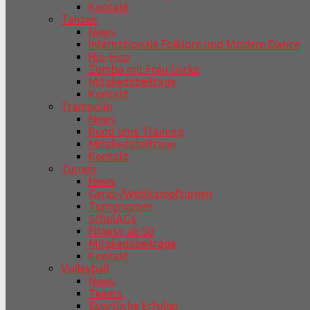
Kontakt
Tanzen
News
Internationale Folklore und Modern Dance
Hip-Hop
Zumba mit Frau Lücke
Mitgliedsbeiträge
Kontakt
Trampolin
News
Rund ums Training
Mitgliedsbeiträge
Kontakt
Turnen
News
Gerät-/Wettkampfturnen
Turngruppen
SchulAGs
Fitness ab 50
Mitgliedsbeiträge
Kontakt
Volleyball
News
Teams
Sportliche Erfolge