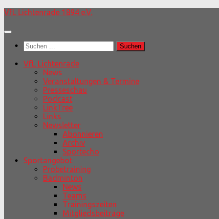
Unter
VfL Lichtenrade 1894 e.V.
dem
Inhalt
Suchen
nach:
VfL Lichtenrade
News
Veranstaltungen & Termine
Presseschau
Podcast
LinkTree
Links
Newsletter
Abonnieren
Archiv
Sportecho
Sportangebot
Probetraining
Badminton
News
Teams
Trainingszeiten
Mitgliedsbeiträge