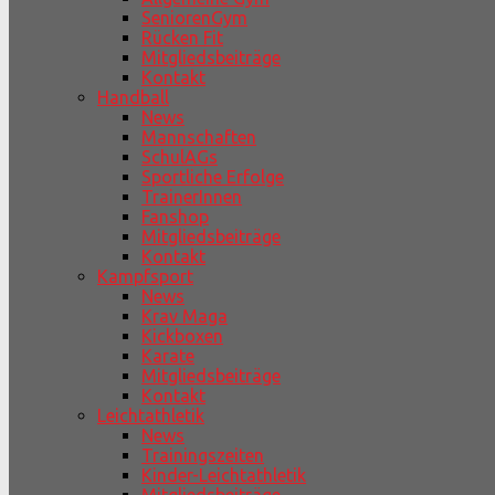
SeniorenGym
Rücken Fit
Mitgliedsbeiträge
Kontakt
Handball
News
Mannschaften
SchulAGs
Sportliche Erfolge
TrainerInnen
Fanshop
Mitgliedsbeiträge
Kontakt
Kampfsport
News
Krav Maga
Kickboxen
Karate
Mitgliedsbeiträge
Kontakt
Leichtathletik
News
Trainingszeiten
Kinder-Leichtathletik