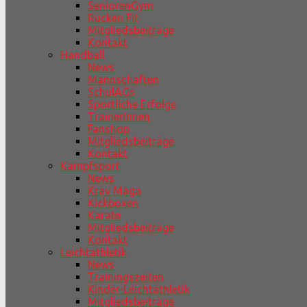
SeniorenGym
Rücken Fit
Mitgliedsbeiträge
Kontakt
Handball
News
Mannschaften
SchulAGs
Sportliche Erfolge
TrainerInnen
Fanshop
Mitgliedsbeiträge
Kontakt
Kampfsport
News
Krav Maga
Kickboxen
Karate
Mitgliedsbeiträge
Kontakt
Leichtathletik
News
Trainingszeiten
Kinder-Leichtathletik
Mitgliedsbeiträge