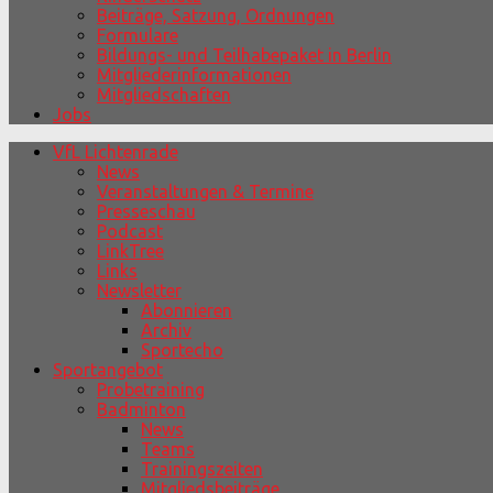
Beiträge, Satzung, Ordnungen
Formulare
Bildungs- und Teilhabepaket in Berlin
Mitgliederinformationen
Mitgliedschaften
Jobs
VfL Lichtenrade
News
Veranstaltungen & Termine
Presseschau
Podcast
LinkTree
Links
Newsletter
Abonnieren
Archiv
Sportecho
Sportangebot
Probetraining
Badminton
News
Teams
Trainingszeiten
Mitgliedsbeiträge