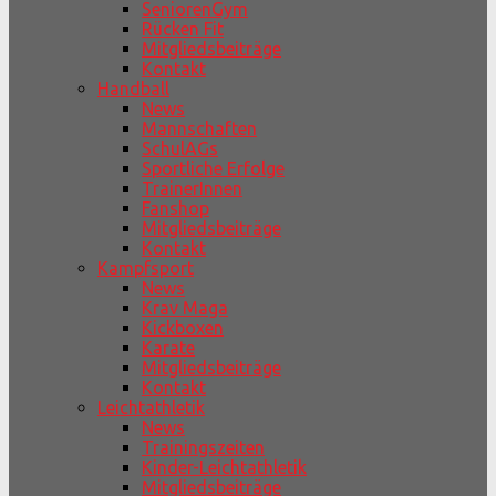
SeniorenGym
Rücken Fit
Mitgliedsbeiträge
Kontakt
Handball
News
Mannschaften
SchulAGs
Sportliche Erfolge
TrainerInnen
Fanshop
Mitgliedsbeiträge
Kontakt
Kampfsport
News
Krav Maga
Kickboxen
Karate
Mitgliedsbeiträge
Kontakt
Leichtathletik
News
Trainingszeiten
Kinder-Leichtathletik
Mitgliedsbeiträge