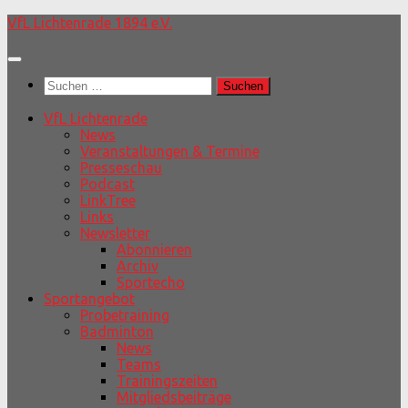
Unter
VfL Lichtenrade 1894 e.V.
dem
Inhalt
Suchen
nach:
VfL Lichtenrade
News
Veranstaltungen & Termine
Presseschau
Podcast
LinkTree
Links
Newsletter
Abonnieren
Archiv
Sportecho
Sportangebot
Probetraining
Badminton
News
Teams
Trainingszeiten
Mitgliedsbeiträge