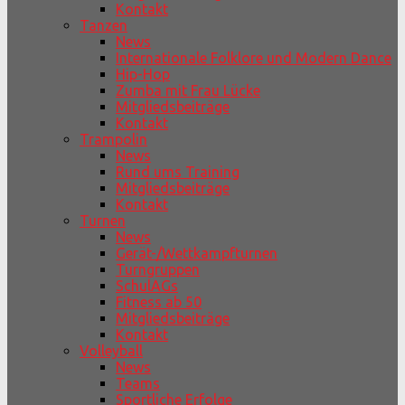
Kontakt
Tanzen
News
Internationale Folklore und Modern Dance
Hip-Hop
Zumba mit Frau Lücke
Mitgliedsbeiträge
Kontakt
Trampolin
News
Rund ums Training
Mitgliedsbeiträge
Kontakt
Turnen
News
Gerät-/Wettkampfturnen
Turngruppen
SchulAGs
Fitness ab 50
Mitgliedsbeiträge
Kontakt
Volleyball
News
Teams
Sportliche Erfolge