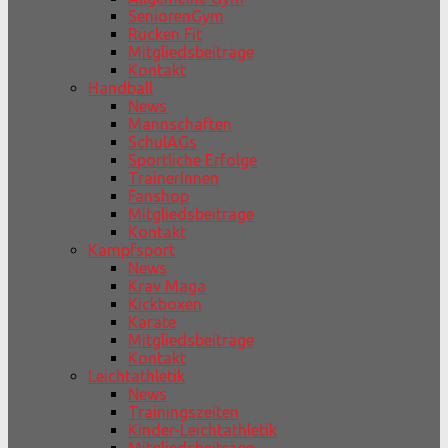
SeniorenGym
Rücken Fit
Mitgliedsbeiträge
Kontakt
Handball
News
Mannschaften
SchulAGs
Sportliche Erfolge
TrainerInnen
Fanshop
Mitgliedsbeiträge
Kontakt
Kampfsport
News
Krav Maga
Kickboxen
Karate
Mitgliedsbeiträge
Kontakt
Leichtathletik
News
Trainingszeiten
Kinder-Leichtathletik