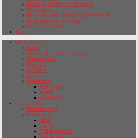
Beiträge, Satzung, Ordnungen
Formulare
Bildungs- und Teilhabepaket in Berlin
Mitgliederinformationen
Mitgliedschaften
Jobs
VfL Lichtenrade
News
Veranstaltungen & Termine
Presseschau
Podcast
LinkTree
Links
Newsletter
Abonnieren
Archiv
Sportecho
Sportangebot
Probetraining
Badminton
News
Teams
Trainingszeiten
Mitgliedsbeiträge