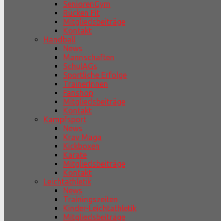
SeniorenGym
Rücken Fit
Mitgliedsbeiträge
Kontakt
Handball
News
Mannschaften
SchulAGs
Sportliche Erfolge
TrainerInnen
Fanshop
Mitgliedsbeiträge
Kontakt
Kampfsport
News
Krav Maga
Kickboxen
Karate
Mitgliedsbeiträge
Kontakt
Leichtathletik
News
Trainingszeiten
Kinder-Leichtathletik
Mitgliedsbeiträge