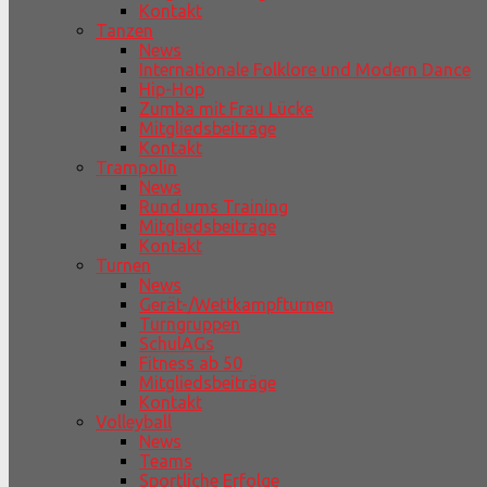
Kontakt
Tanzen
News
Internationale Folklore und Modern Dance
Hip-Hop
Zumba mit Frau Lücke
Mitgliedsbeiträge
Kontakt
Trampolin
News
Rund ums Training
Mitgliedsbeiträge
Kontakt
Turnen
News
Gerät-/Wettkampfturnen
Turngruppen
SchulAGs
Fitness ab 50
Mitgliedsbeiträge
Kontakt
Volleyball
News
Teams
Sportliche Erfolge