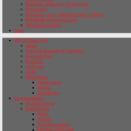
Beiträge, Satzung, Ordnungen
Formulare
Bildungs- und Teilhabepaket in Berlin
Mitgliederinformationen
Mitgliedschaften
Jobs
VfL Lichtenrade
News
Veranstaltungen & Termine
Presseschau
Podcast
LinkTree
Links
Newsletter
Abonnieren
Archiv
Sportecho
Sportangebot
Probetraining
Badminton
News
Teams
Trainingszeiten
Mitgliedsbeiträge