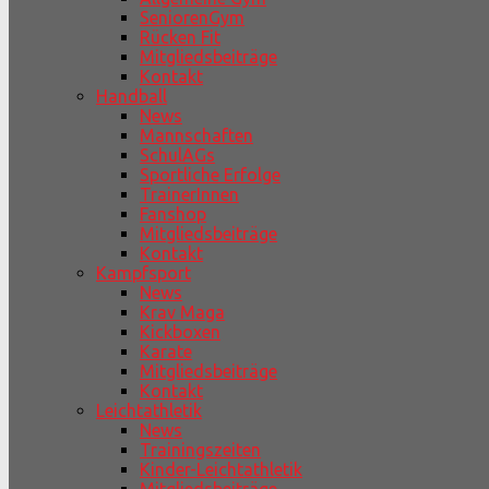
SeniorenGym
Rücken Fit
Mitgliedsbeiträge
Kontakt
Handball
News
Mannschaften
SchulAGs
Sportliche Erfolge
TrainerInnen
Fanshop
Mitgliedsbeiträge
Kontakt
Kampfsport
News
Krav Maga
Kickboxen
Karate
Mitgliedsbeiträge
Kontakt
Leichtathletik
News
Trainingszeiten
Kinder-Leichtathletik