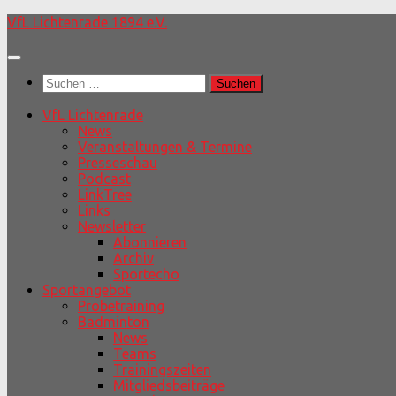
Unter
VfL Lichtenrade 1894 e.V.
dem
Inhalt
Suchen
nach:
VfL Lichtenrade
News
Veranstaltungen & Termine
Presseschau
Podcast
LinkTree
Links
Newsletter
Abonnieren
Archiv
Sportecho
Sportangebot
Probetraining
Badminton
News
Teams
Trainingszeiten
Mitgliedsbeiträge