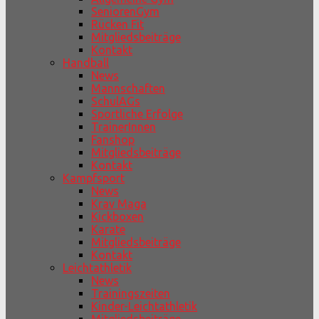
SeniorenGym
Rücken Fit
Mitgliedsbeiträge
Kontakt
Handball
News
Mannschaften
SchulAGs
Sportliche Erfolge
TrainerInnen
Fanshop
Mitgliedsbeiträge
Kontakt
Kampfsport
News
Krav Maga
Kickboxen
Karate
Mitgliedsbeiträge
Kontakt
Leichtathletik
News
Trainingszeiten
Kinder-Leichtathletik