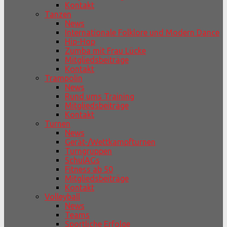
Kontakt
Tanzen
News
Internationale Folklore und Modern Dance
Hip-Hop
Zumba mit Frau Lücke
Mitgliedsbeiträge
Kontakt
Trampolin
News
Rund ums Training
Mitgliedsbeiträge
Kontakt
Turnen
News
Gerät-/Wettkampfturnen
Turngruppen
SchulAGs
Fitness ab 50
Mitgliedsbeiträge
Kontakt
Volleyball
News
Teams
Sportliche Erfolge