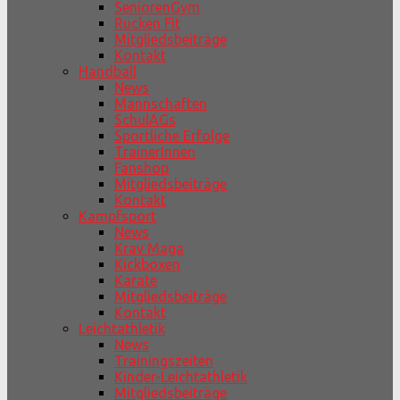
SeniorenGym
Rücken Fit
Mitgliedsbeiträge
Kontakt
Handball
News
Mannschaften
SchulAGs
Sportliche Erfolge
TrainerInnen
Fanshop
Mitgliedsbeiträge
Kontakt
Kampfsport
News
Krav Maga
Kickboxen
Karate
Mitgliedsbeiträge
Kontakt
Leichtathletik
News
Trainingszeiten
Kinder-Leichtathletik
Mitgliedsbeiträge