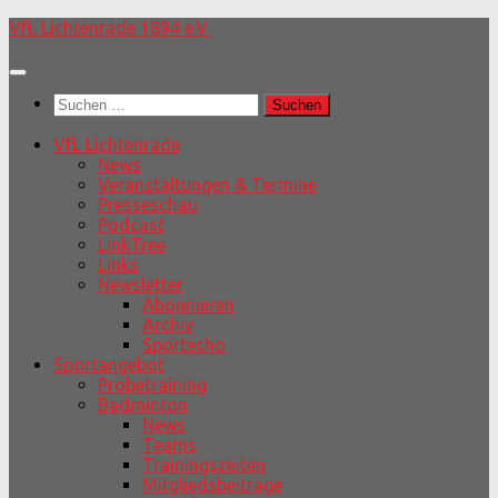
Unter
VfL Lichtenrade 1894 e.V.
dem
Inhalt
Suchen
nach:
VfL Lichtenrade
News
Veranstaltungen & Termine
Presseschau
Podcast
LinkTree
Links
Newsletter
Abonnieren
Archiv
Sportecho
Sportangebot
Probetraining
Badminton
News
Teams
Trainingszeiten
Mitgliedsbeiträge