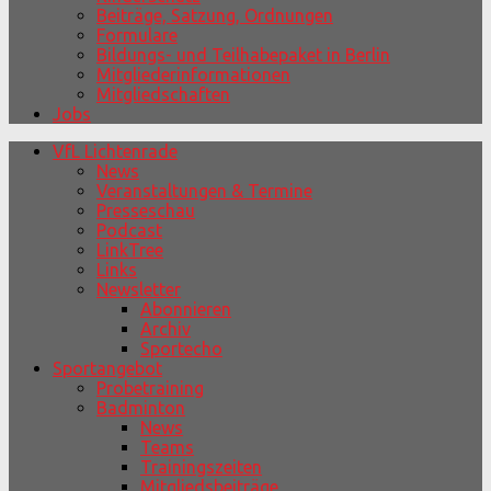
Beiträge, Satzung, Ordnungen
Formulare
Bildungs- und Teilhabepaket in Berlin
Mitgliederinformationen
Mitgliedschaften
Jobs
VfL Lichtenrade
News
Veranstaltungen & Termine
Presseschau
Podcast
LinkTree
Links
Newsletter
Abonnieren
Archiv
Sportecho
Sportangebot
Probetraining
Badminton
News
Teams
Trainingszeiten
Mitgliedsbeiträge