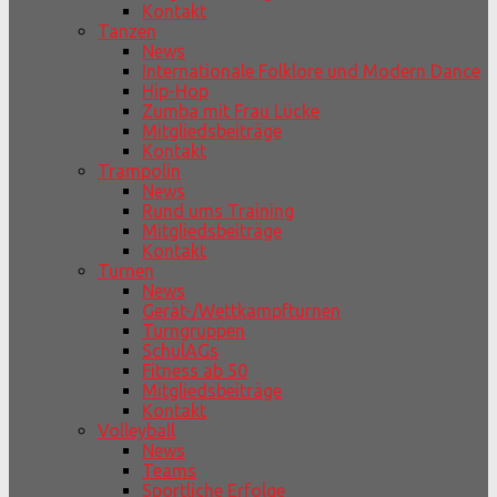
Kontakt
Tanzen
News
Internationale Folklore und Modern Dance
Hip-Hop
Zumba mit Frau Lücke
Mitgliedsbeiträge
Kontakt
Trampolin
News
Rund ums Training
Mitgliedsbeiträge
Kontakt
Turnen
News
Gerät-/Wettkampfturnen
Turngruppen
SchulAGs
Fitness ab 50
Mitgliedsbeiträge
Kontakt
Volleyball
News
Teams
Sportliche Erfolge