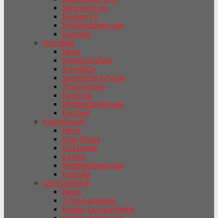
SeniorenGym
Rücken Fit
Mitgliedsbeiträge
Kontakt
Handball
News
Mannschaften
SchulAGs
Sportliche Erfolge
TrainerInnen
Fanshop
Mitgliedsbeiträge
Kontakt
Kampfsport
News
Krav Maga
Kickboxen
Karate
Mitgliedsbeiträge
Kontakt
Leichtathletik
News
Trainingszeiten
Kinder-Leichtathletik