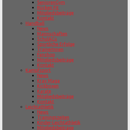
SeniorenGym
Rücken Fit
Mitgliedsbeiträge
Kontakt
Handball
News
Mannschaften
SchulAGs
Sportliche Erfolge
TrainerInnen
Fanshop
Mitgliedsbeiträge
Kontakt
Kampfsport
News
Krav Maga
Kickboxen
Karate
Mitgliedsbeiträge
Kontakt
Leichtathletik
News
Trainingszeiten
Kinder-Leichtathletik
Mitgliedsbeiträge