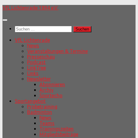
Unter
VfL Lichtenrade 1894 e.V.
dem
Inhalt
Suchen
nach:
VfL Lichtenrade
News
Veranstaltungen & Termine
Presseschau
Podcast
LinkTree
Links
Newsletter
Abonnieren
Archiv
Sportecho
Sportangebot
Probetraining
Badminton
News
Teams
Trainingszeiten
Mitgliedsbeiträge