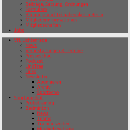
Beiträge, Satzung, Ordnungen
Formulare
Bildungs- und Teilhabepaket in Berlin
Mitgliederinformationen
Mitgliedschaften
Jobs
VfL Lichtenrade
News
Veranstaltungen & Termine
Presseschau
Podcast
LinkTree
Links
Newsletter
Abonnieren
Archiv
Sportecho
Sportangebot
Probetraining
Badminton
News
Teams
Trainingszeiten
Mitgliedsbeiträge