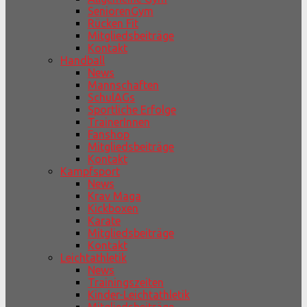
SeniorenGym
Rücken Fit
Mitgliedsbeiträge
Kontakt
Handball
News
Mannschaften
SchulAGs
Sportliche Erfolge
TrainerInnen
Fanshop
Mitgliedsbeiträge
Kontakt
Kampfsport
News
Krav Maga
Kickboxen
Karate
Mitgliedsbeiträge
Kontakt
Leichtathletik
News
Trainingszeiten
Kinder-Leichtathletik