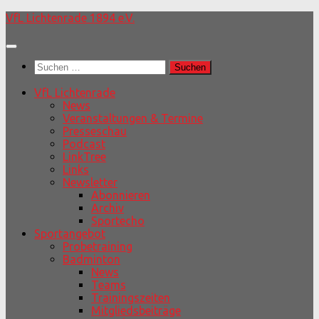
Unter
VfL Lichtenrade 1894 e.V.
dem
Inhalt
Suchen
nach:
VfL Lichtenrade
News
Veranstaltungen & Termine
Presseschau
Podcast
LinkTree
Links
Newsletter
Abonnieren
Archiv
Sportecho
Sportangebot
Probetraining
Badminton
News
Teams
Trainingszeiten
Mitgliedsbeiträge