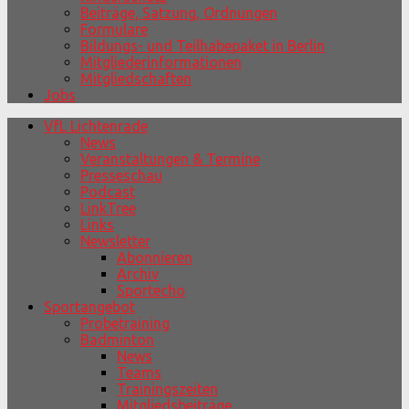
Beiträge, Satzung, Ordnungen
Formulare
Bildungs- und Teilhabepaket in Berlin
Mitgliederinformationen
Mitgliedschaften
Jobs
VfL Lichtenrade
News
Veranstaltungen & Termine
Presseschau
Podcast
LinkTree
Links
Newsletter
Abonnieren
Archiv
Sportecho
Sportangebot
Probetraining
Badminton
News
Teams
Trainingszeiten
Mitgliedsbeiträge