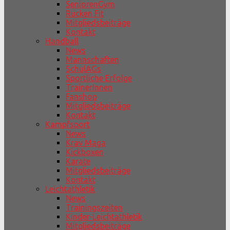
SeniorenGym
Rücken Fit
Mitgliedsbeiträge
Kontakt
Handball
News
Mannschaften
SchulAGs
Sportliche Erfolge
TrainerInnen
Fanshop
Mitgliedsbeiträge
Kontakt
Kampfsport
News
Krav Maga
Kickboxen
Karate
Mitgliedsbeiträge
Kontakt
Leichtathletik
News
Trainingszeiten
Kinder-Leichtathletik
Mitgliedsbeiträge