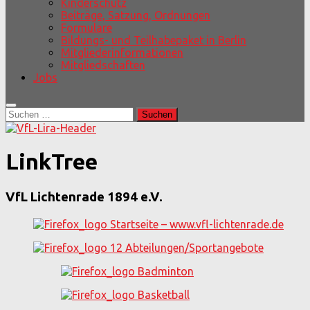
Kinderschutz
Beiträge, Satzung, Ordnungen
Formulare
Bildungs- und Teilhabepaket in Berlin
Mitgliederinformationen
Mitgliedschaften
Jobs
Suchen
nach:
LinkTree
VfL Lichtenrade 1894 e.V.
Startseite – www.vfl-lichtenrade.de
12 Abteilungen/Sportangebote
Badminton
Basketball