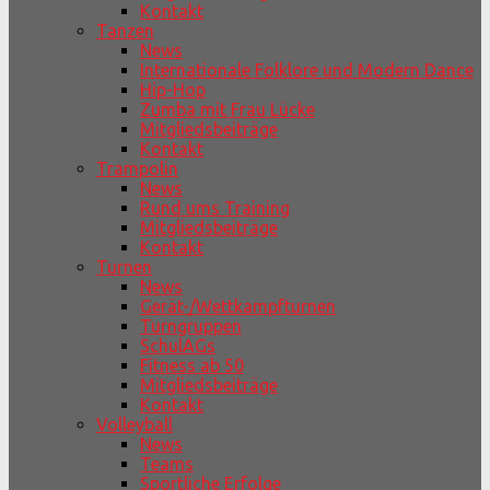
Kontakt
Tanzen
News
Internationale Folklore und Modern Dance
Hip-Hop
Zumba mit Frau Lücke
Mitgliedsbeiträge
Kontakt
Trampolin
News
Rund ums Training
Mitgliedsbeiträge
Kontakt
Turnen
News
Gerät-/Wettkampfturnen
Turngruppen
SchulAGs
Fitness ab 50
Mitgliedsbeiträge
Kontakt
Volleyball
News
Teams
Sportliche Erfolge