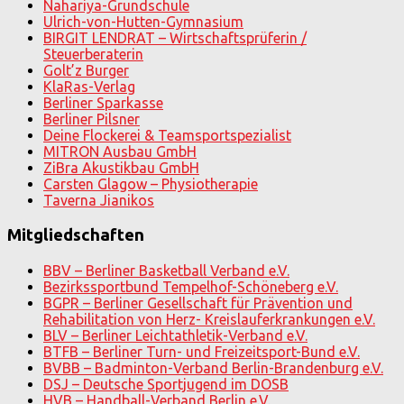
Nahariya-Grundschule
Ulrich-von-Hutten-Gymnasium
BIRGIT LENDRAT – Wirtschaftsprüferin /
Steuerberaterin
Golt’z Burger
KlaRas-Verlag
Berliner Sparkasse
Berliner Pilsner
Deine Flockerei & Teamsportspezialist
MITRON Ausbau GmbH
ZiBra Akustikbau GmbH
Carsten Glagow – Physiotherapie
Taverna Jianikos
Mitgliedschaften
BBV – Berliner Basketball Verband e.V.
Bezirkssportbund Tempelhof-Schöneberg e.V.
BGPR – Berliner Gesellschaft für Prävention und
Rehabilitation von Herz- Kreislauferkrankungen e.V.
BLV – Berliner Leichtathletik-Verband e.V.
BTFB – Berliner Turn- und Freizeitsport-Bund e.V.
BVBB – Badminton-Verband Berlin-Brandenburg e.V.
DSJ – Deutsche Sportjugend im DOSB
HVB – Handball-Verband Berlin e.V.