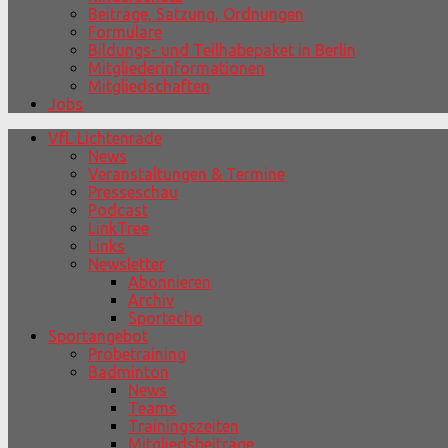
Beiträge, Satzung, Ordnungen
Formulare
Bildungs- und Teilhabepaket in Berlin
Mitgliederinformationen
Mitgliedschaften
Jobs
VfL Lichtenrade
News
Veranstaltungen & Termine
Presseschau
Podcast
LinkTree
Links
Newsletter
Abonnieren
Archiv
Sportecho
Sportangebot
Probetraining
Badminton
News
Teams
Trainingszeiten
Mitgliedsbeiträge