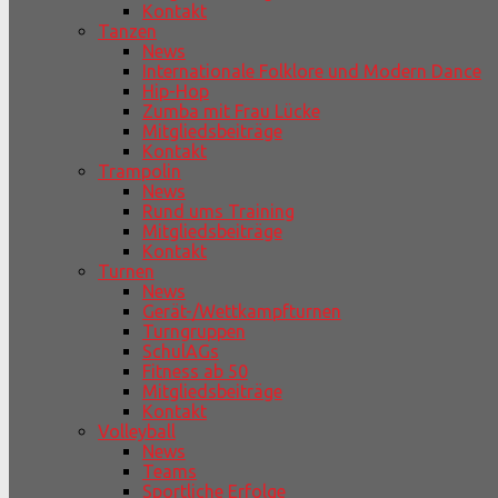
Kontakt
Tanzen
News
Internationale Folklore und Modern Dance
Hip-Hop
Zumba mit Frau Lücke
Mitgliedsbeiträge
Kontakt
Trampolin
News
Rund ums Training
Mitgliedsbeiträge
Kontakt
Turnen
News
Gerät-/Wettkampfturnen
Turngruppen
SchulAGs
Fitness ab 50
Mitgliedsbeiträge
Kontakt
Volleyball
News
Teams
Sportliche Erfolge