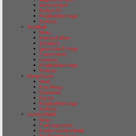
SeniorenGym
Rücken Fit
Mitgliedsbeiträge
Kontakt
Handball
News
Mannschaften
SchulAGs
Sportliche Erfolge
TrainerInnen
Fanshop
Mitgliedsbeiträge
Kontakt
Kampfsport
News
Krav Maga
Kickboxen
Karate
Mitgliedsbeiträge
Kontakt
Leichtathletik
News
Trainingszeiten
Kinder-Leichtathletik