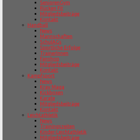
SeniorenGym
Rücken Fit
Mitgliedsbeiträge
Kontakt
Handball
News
Mannschaften
SchulAGs
Sportliche Erfolge
TrainerInnen
Fanshop
Mitgliedsbeiträge
Kontakt
Kampfsport
News
Krav Maga
Kickboxen
Karate
Mitgliedsbeiträge
Kontakt
Leichtathletik
News
Trainingszeiten
Kinder-Leichtathletik
Mitgliedsbeiträge