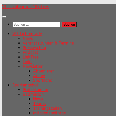
Unter
VfL Lichtenrade 1894 e.V.
dem
Inhalt
Suchen
nach:
VfL Lichtenrade
News
Veranstaltungen & Termine
Presseschau
Podcast
LinkTree
Links
Newsletter
Abonnieren
Archiv
Sportecho
Sportangebot
Probetraining
Badminton
News
Teams
Trainingszeiten
Mitgliedsbeiträge