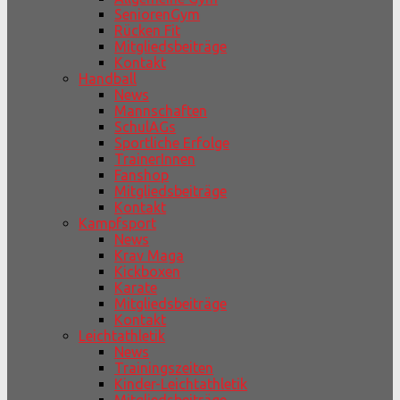
SeniorenGym
Rücken Fit
Mitgliedsbeiträge
Kontakt
Handball
News
Mannschaften
SchulAGs
Sportliche Erfolge
TrainerInnen
Fanshop
Mitgliedsbeiträge
Kontakt
Kampfsport
News
Krav Maga
Kickboxen
Karate
Mitgliedsbeiträge
Kontakt
Leichtathletik
News
Trainingszeiten
Kinder-Leichtathletik