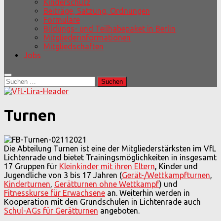
Kinderschutz
Beiträge, Satzung, Ordnungen
Formulare
Bildungs- und Teilhabepaket in Berlin
Mitgliederinformationen
Mitgliedschaften
Jobs
Suchen
nach:
Turnen
Die Abteilung Turnen ist eine der Mitgliederstärksten im VfL
Lichtenrade und bietet Trainingsmöglichkeiten in insgesamt
17 Gruppen für
Kleinkinder mit ihren Eltern
, Kinder und
Jugendliche von 3 bis 17 Jahren (
Gerät-/Wettkampfturnen
,
Kinderturnen
,
Gerätturnen ohne Wettkampf
) und
Fitnesskurse für Erwachsene
an. Weiterhin werden in
Kooperation mit den Grundschulen in Lichtenrade auch
Schul-AGs für Gerätturnen
angeboten.