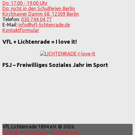
Do: 17:00 - 19:00 Uhr
Do: nicht in den Schulferien Berlin
Kirchhainer Damm 68, 12309 Berlin
Telefon:
030 744 04 77
E-Mail:
info@vfl-lichtenrade.de
Kontaktformular
VfL + Lichtenrade = I love it!
FSJ – Freiwilliges Soziales Jahr im Sport
VfL Lichtenrade 1894 e.V. © 2026.
Kontakt
-
Impressum
-
Datenschutz