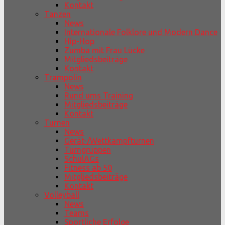
Kontakt
Tanzen
News
Internationale Folklore und Modern Dance
Hip-Hop
Zumba mit Frau Lücke
Mitgliedsbeiträge
Kontakt
Trampolin
News
Rund ums Training
Mitgliedsbeiträge
Kontakt
Turnen
News
Gerät-/Wettkampfturnen
Turngruppen
SchulAGs
Fitness ab 50
Mitgliedsbeiträge
Kontakt
Volleyball
News
Teams
Sportliche Erfolge