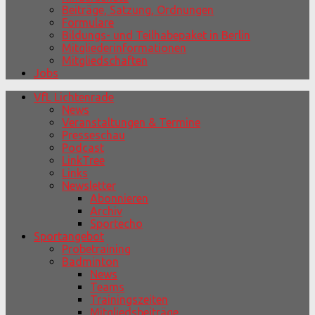
Beiträge, Satzung, Ordnungen
Formulare
Bildungs- und Teilhabepaket in Berlin
Mitgliederinformationen
Mitgliedschaften
Jobs
VfL Lichtenrade
News
Veranstaltungen & Termine
Presseschau
Podcast
LinkTree
Links
Newsletter
Abonnieren
Archiv
Sportecho
Sportangebot
Probetraining
Badminton
News
Teams
Trainingszeiten
Mitgliedsbeiträge