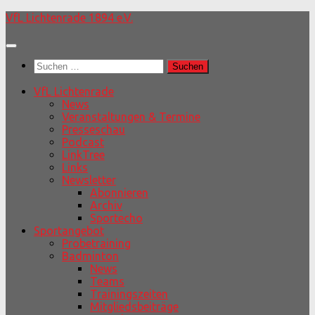
Unter
VfL Lichtenrade 1894 e.V.
dem
Inhalt
Suchen
nach:
VfL Lichtenrade
News
Veranstaltungen & Termine
Presseschau
Podcast
LinkTree
Links
Newsletter
Abonnieren
Archiv
Sportecho
Sportangebot
Probetraining
Badminton
News
Teams
Trainingszeiten
Mitgliedsbeiträge