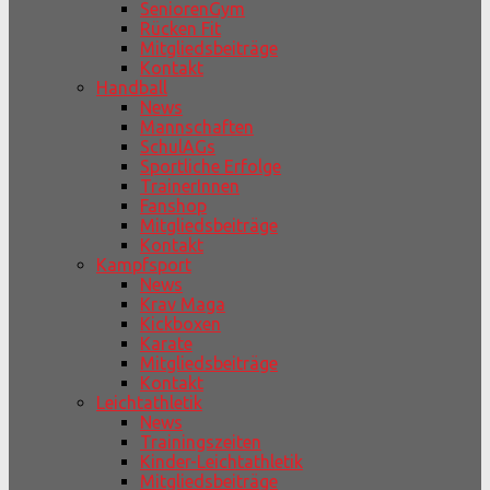
SeniorenGym
Rücken Fit
Mitgliedsbeiträge
Kontakt
Handball
News
Mannschaften
SchulAGs
Sportliche Erfolge
TrainerInnen
Fanshop
Mitgliedsbeiträge
Kontakt
Kampfsport
News
Krav Maga
Kickboxen
Karate
Mitgliedsbeiträge
Kontakt
Leichtathletik
News
Trainingszeiten
Kinder-Leichtathletik
Mitgliedsbeiträge