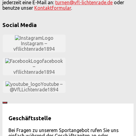
jederzeit eine E-Mail an:
turnen@vfl-lichtenrade.de
oder
benutze unser
Kontaktformular
.
Social Media
Instagram –
vfllichtenrade
1894
facebook
–
vfllichtenrade
1894
Youtube –
@VfLLichten
rade
1894
Geschäftsstelle
Bei Fragen zu unserem Sportangebot rufen Sie uns
einfach während der Geschäftszeiten an oder